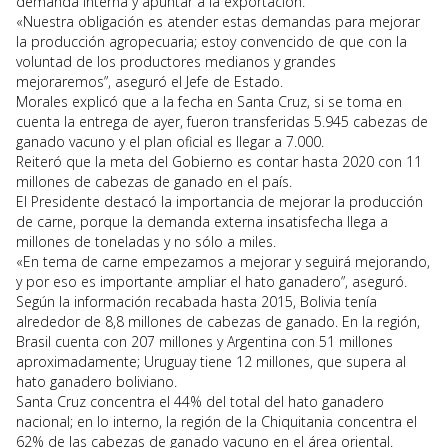
demanda interna y apuntar a la exportación.
«Nuestra obligación es atender estas demandas para mejorar
la producción agropecuaria; estoy convencido de que con la
voluntad de los productores medianos y grandes
mejoraremos”, aseguró el Jefe de Estado.
Morales explicó que a la fecha en Santa Cruz, si se toma en
cuenta la entrega de ayer, fueron transferidas 5.945 cabezas de
ganado vacuno y el plan oficial es llegar a 7.000.
Reiteró que la meta del Gobierno es contar hasta 2020 con 11
millones de cabezas de ganado en el país.
El Presidente destacó la importancia de mejorar la producción
de carne, porque la demanda externa insatisfecha llega a
millones de toneladas y no sólo a miles.
«En tema de carne empezamos a mejorar y seguirá mejorando,
y por eso es importante ampliar el hato ganadero”, aseguró.
Según la información recabada hasta 2015, Bolivia tenía
alrededor de 8,8 millones de cabezas de ganado. En la región,
Brasil cuenta con 207 millones y Argentina con 51 millones
aproximadamente; Uruguay tiene 12 millones, que supera al
hato ganadero boliviano.
Santa Cruz concentra el 44% del total del hato ganadero
nacional; en lo interno, la región de la Chiquitania concentra el
62% de las cabezas de ganado vacuno en el área oriental.