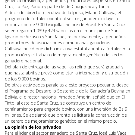
genética brasileña, a pequeños productores dispersos en Santa
Cruz, La Paz, Pando y parte de de Chuquisaca y Tarija.
A decir del director ejecutivo de la Ipdsa, Hilario Callisaya, el
programa de fortalecimiento al sector ganadero incluye la
importación de 9.000 vaquillas nelore de Brasil. En Santa Cruz
se entregaron 1.039 y 424 vaquillas en el municipio de San
Ignacio de Velasco y San Rafael, respectivamente, a pequeños
productores de asociaciones comunitarias ganaderas.
Callisaya indicó que dicha iniciativa estatal apunta a fortalecer la
producción y el trabajo de mejoramiento genético del sector
ganadero nacional.
Del plan de entrega de las vaquillas refirió que será gradual y
que hasta abril se prevé completar la internación y distribución
de los 9.000 bovinos.
De otras actividades paralelas a este proyecto pecuario, desde
el Programa de Desarrollo Sostenible de la Ganadería Bovina en
Bolivia, el director nacional, Amadeo Amorín, señaló que en El
Tinto, al este de Santa Cruz, se construye un centro de
confinamiento para engorde bovino, con una inversión de Bs 9
millones. Se adelantó que pronto se licitará la construcción de
un centro de mejoramiento genético en el mismo predio.
La opinión de los privados
Para el líder del sector ganadero de Santa Cruz, José Luis Vaca,