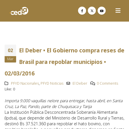
El Deber • El Gobierno compra reses de
02
Mar
Brasil para repoblar municipios •
02/03/2016
PFYD Nacionales
,
PFYD Noticias
El Deber
0 Comments
Like:
0
Importa 9.000 vaquillas nelore para entregar, hasta abril, en Santa
Cruz, La Paz, Pando, parte de Chuquisaca y Tarija
La Institución Pública Desconcentrada Soberanía Alimentaria
(Ipdsa), que depende del Ministerio de Desarrollo Rural y Tierras,
destinó Bs 37.521.360 para repoblar el hato bovino, con