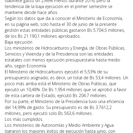
Gabinete gastó un 2,46% menos durante 2016, pero la
tendencia de la baja ejecución en el primer semestre se
mantiene desde hace años.
Según los datos que da a conocer el Ministerio de Economía,
en su página web, solo hasta el 30 de junio de la presente
gestión estas entidades públicas gastaron Bs 5.704,5 millones,
de los Bs 21.190,1 millones aprobados.
Baja ejecución
Los ministerios de Hidrocarburos y Energía, de Obras Públicas,
Servicios y Vivienda y de la Presidencia son las entidades
estatales con menos ejecución presupuestaria hasta medio
año, según Economía.
El Ministerio de Hidrocarburos ejecutó el 5,53% de su
presupuesto asignado; es decir, un total de Bs 53,4 millones. Un
poco más arriba está el Ministerio de Obras Públicas, que
ejecutó un 10,48%. De Bs 1.954 millones que se aprobó a favor
de esta cartera de Estado, ejecutó Bs 204,7 millones.
Por su parte, el Ministerio de la Presidencia tuvo una eficiencia
del 14,99% de gasto. Su presupuesto es de Bs 3.7612,2
millones, pero ejecutó solo Bs 563,6 millones.
Los más cumplidos
Los ministerios de Autonomías y Medio Ambiente y Agua
lograron los mayores éxitos de ejecución hasta junio, con