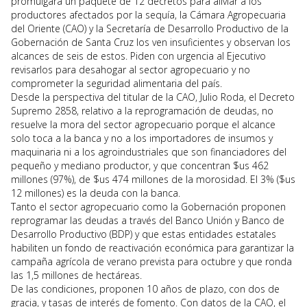
promulgara un paquete de 12 decretos para aliviar a los
productores afectados por la sequía, la Cámara Agropecuaria
del Oriente (CAO) y la Secretaría de Desarrollo Productivo de la
Gobernación de Santa Cruz los ven insuficientes y observan los
alcances de seis de estos. Piden con urgencia al Ejecutivo
revisarlos para desahogar al sector agropecuario y no
comprometer la seguridad alimentaria del país.
Desde la perspectiva del titular de la CAO, Julio Roda, el Decreto
Supremo 2858, relativo a la reprogramación de deudas, no
resuelve la mora del sector agropecuario porque el alcance
solo toca a la banca y no a los importadores de insumos y
maquinaria ni a los agroindustriales que son financiadores del
pequeño y mediano productor, y que concentran $us 462
millones (97%), de $us 474 millones de la morosidad. El 3% ($us
12 millones) es la deuda con la banca.
Tanto el sector agropecuario como la Gobernación proponen
reprogramar las deudas a través del Banco Unión y Banco de
Desarrollo Productivo (BDP) y que estas entidades estatales
habiliten un fondo de reactivación económica para garantizar la
campaña agrícola de verano prevista para octubre y que ronda
las 1,5 millones de hectáreas.
De las condiciones, proponen 10 años de plazo, con dos de
gracia, y tasas de interés de fomento. Con datos de la CAO, el