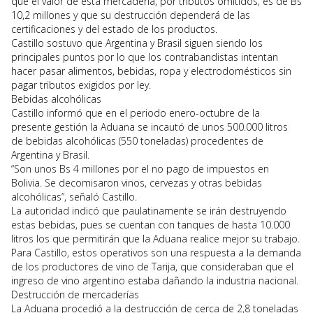
que el valor de esta mercadería, por tributos omitidos, es de Bs
10,2 millones y que su destrucción dependerá de las
certificaciones y del estado de los productos.
Castillo sostuvo que Argentina y Brasil siguen siendo los
principales puntos por lo que los contrabandistas intentan
hacer pasar alimentos, bebidas, ropa y electrodomésticos sin
pagar tributos exigidos por ley.
Bebidas alcohólicas
Castillo informó que en el periodo enero-octubre de la
presente gestión la Aduana se incautó de unos 500.000 litros
de bebidas alcohólicas (550 toneladas) procedentes de
Argentina y Brasil.
“Son unos Bs 4 millones por el no pago de impuestos en
Bolivia. Se decomisaron vinos, cervezas y otras bebidas
alcohólicas”, señaló Castillo.
La autoridad indicó que paulatinamente se irán destruyendo
estas bebidas, pues se cuentan con tanques de hasta 10.000
litros los que permitirán que la Aduana realice mejor su trabajo.
Para Castillo, estos operativos son una respuesta a la demanda
de los productores de vino de Tarija, que consideraban que el
ingreso de vino argentino estaba dañando la industria nacional.
Destrucción de mercaderías
La Aduana procedió a la destrucción de cerca de 2,8 toneladas