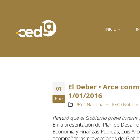
INICIO
I
El Deber • Arce conm
01
1/01/2016
Ene
PFYD Nacionales
,
PFYD Noticias
Reiteró que el Gobierno prevé invertir
En la presentación del Plan de Desarrol
Economía y Finanzas Públicas, Luis Arce,
acompañar las proyecciones del Gobier