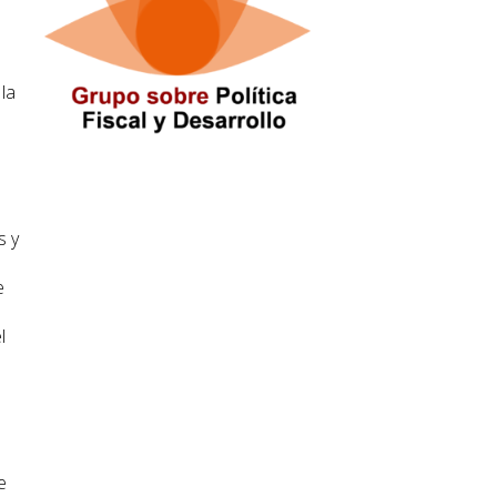
 la
s y
e
l
e