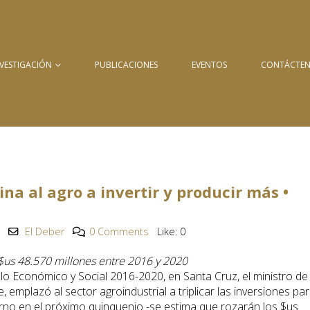
NVESTIGACIÓN
PUBLICACIONES
EVENTOS
CONTÁCTE
ina al agro a invertir y producir más •
El Deber
0 Comments
Like:
0
 $us 48.570 millones entre 2016 y 2020
lo Económico y Social 2016-2020, en Santa Cruz, el ministro de
 emplazó al sector agroindustrial a triplicar las inversiones pa
no en el próximo quinquenio -se estima que rozarán los $us