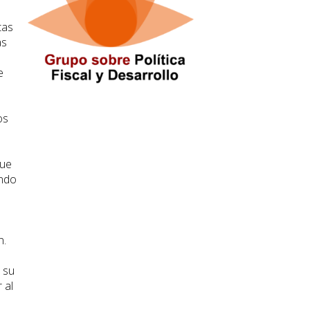
tas
as
e
os
que
ando
n.
 su
 al