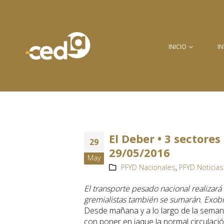
INICIO
I
El Deber • 3 sectore
29
29/05/2016
May
PFYD Nacionales
,
PFYD Noticias
El transporte pesado nacional realizará
gremialistas también se sumarán. Exobr
Desde mañana y a lo largo de la semana
con poner en jaque la normal circulació