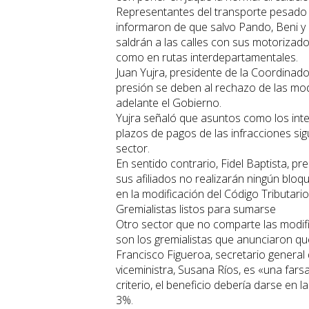
Representantes del transporte pesado na
informaron de que salvo Pando, Beni y
saldrán a las calles con sus motorizad
como en rutas interdepartamentales.
Juan Yujra, presidente de la Coordinad
presión se deben al rechazo de las modi
adelante el Gobierno.
Yujra señaló que asuntos como los inter
plazos de pagos de las infracciones sig
sector.
En sentido contrario, Fidel Baptista, p
sus afiliados no realizarán ningún bl
en la modificación del Código Tributario
Gremialistas listos para sumarse
Otro sector que no comparte las modific
son los gremialistas que anunciaron que 
Francisco Figueroa, secretario general 
viceministra, Susana Ríos, es «una fars
criterio, el beneficio debería darse en
3%.