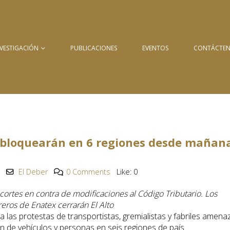
NVESTIGACIÓN
PUBLICACIONES
EVENTOS
CONTÁCTE
s bloquearán en 6 regiones desde mañana
El Deber
0 Comments
Like:
0
 cortes en contra de modificaciones al Código Tributario. Los
eros de Enatex cerrarán El Alto
 las protestas de transportistas, gremialistas y fabriles amena
n de vehículos y personas en seis regiones de país.