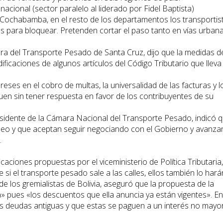
cional (sector paralelo al liderado por Fidel Baptista)
 Cochabamba, en el resto de los departamentos los transportis
os para bloquear. Pretenden cortar el paso tanto en vías urban
ora del Transporte Pesado de Santa Cruz, dijo que la medidas d
ficaciones de algunos artículos del Código Tributario que lleva
eses en el cobro de multas, la universalidad de las facturas y l
uen sin tener respuesta en favor de los contribuyentes de su
residente de la Cámara Nacional del Transporte Pesado, indicó 
oqueo y que aceptan seguir negociando con el Gobierno y avanz
.
aciones propuestas por el viceministerio de Política Tributaria,
si el transporte pesado sale a las calles, ellos también lo hará
de los gremialistas de Bolivia, aseguró que la propuesta de la
a» pues «los descuentos que ella anuncia ya están vigentes». En
 las deudas antiguas y que estas se paguen a un interés no mayor