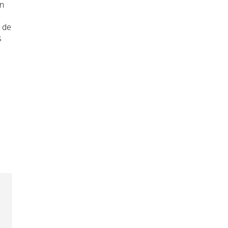
in
s de
s