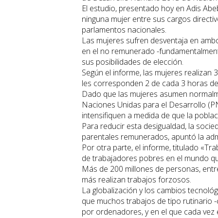
El estudio, presentado hoy en Adis Abe
ninguna mujer entre sus cargos directi
parlamentos nacionales.
Las mujeres sufren desventaja en amb
en el no remunerado -fundamentalmente 
sus posibilidades de elección.
Según el informe, las mujeres realizan
les corresponden 2 de cada 3 horas d
Dado que las mujeres asumen normalmen
Naciones Unidas para el Desarrollo (P
intensifiquen a medida de que la poblac
Para reducir esta desigualdad, la socie
parentales remunerados, apuntó la admi
Por otra parte, el informe, titulado «T
de trabajadores pobres en el mundo que
Más de 200 millones de personas, entre
más realizan trabajos forzosos.
La globalización y los cambios tecnol
que muchos trabajos de tipo rutinario -
por ordenadores, y en el que cada vez 