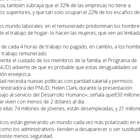
ba, también subraya que el 32% de las empresas no tiene a
vos superiores, y que tan solo ocupan el 22% de los escaños de
os mundo laborales: en el remunerado predominan los hombre
el trabajo de hogar- lo hacen las mujeres, que ven así limitad
 3 de cada 4 horas de trabajo no pagado, en cambio, a los homb
e trabajo remunerado.
te el cuidado de los miembros de la familia, el Programa de
NUD) advierte de que es probable que estas desigualdades se
ión envejezca.
dad necesita nuevas políticas con paridad salarial y permisos
nistradora del PNUD, Helen Clark, durante la presentación.
rabajo al servicio del Desarrollo Humano», señala que830 millone
 viven con menos de 2 dólares al día.
 ellas 74 millones de jóvenes, están desempleadas, y 21 millon
ógicos están generando un mundo cada vez más polarizado en e
como los administrativos- tienden a desaparecer o ser sustitui
existe menos seguridad.