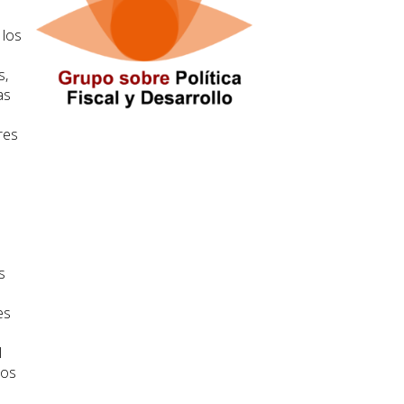
 los
s,
as
res
s
es
l
dos