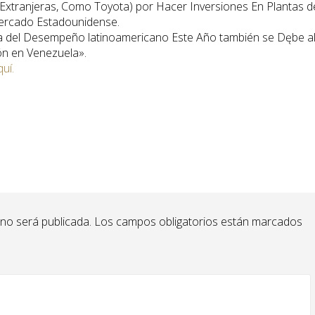
as Extranjeras, Como Toyota) por Hacer Inversiones En Plantas d
ercado Estadounidense.
iva del Desempeño latinoamericano Este Año también se Dębe a
ión en Venezuela».
quí.
 no será publicada.
Los campos obligatorios están marcados