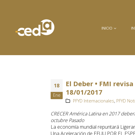
INICIO
I
El Deber • FMI revisa
18
18/01/2017
Ene
PFYD Internacionales
,
PFYD Not
CRECER América Latina en 2017 debera 
octubre Pasado
La economía mundial repuntará Ligeram
Una Aceleración de EEUU POR EL ESPER