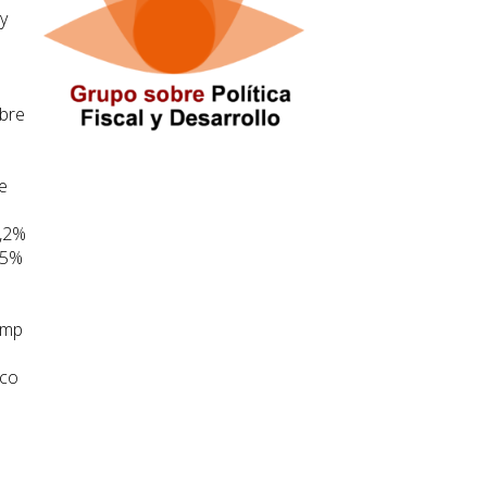
y
ubre
e
0,2%
,5%
ump
ico