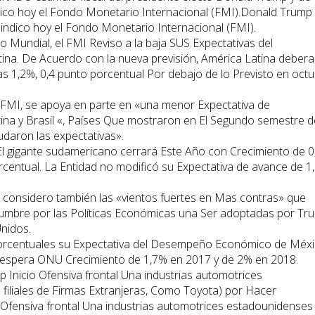
ico hoy el Fondo Monetario Internacional (FMI).Donald Trump 
indico hoy el Fondo Monetario Internacional (FMI).
Mundial, el FMI Reviso a la baja SUS Expectativas del
a. De Acuerdo con la nueva previsión, América Latina debera
 1,2%, 0,4 punto porcentual Por debajo de lo Previsto en oct
l FMI, se apoya en parte en «una menor Expectativa de
ina y Brasil «, Países Que mostraron en El Segundo semestre d
daron las expectativas».
 El gigante sudamericano cerrará Este Año con Crecimiento de 
orcentual. La Entidad no modificó su Expectativa de avance de 1
MI considero también las «vientos fuertes en Mas contras» que
idumbre por las Políticas Económicas una Ser adoptadas por Tr
nidos.
 porcentuales su Expectativa del Desempeño Económico de Méx
a espera ONU Crecimiento de 1,7% en 2017 y de 2% en 2018.
 Inicio Ofensiva frontal Una industrias automotrices
filiales de Firmas Extranjeras, Como Toyota) por Hacer
 Ofensiva frontal Una industrias automotrices estadounidenses