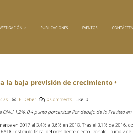
NVESTIGACIÓN
PUBLICACIONES
EVENTOS
CONTÁCTE
 a la baja previsión de crecimiento •
icias
El Deber
0 Comments
Like:
0
ONU 1,2%, 0,4 punto porcentual Por debajo de lo Previsto en
ente en 2017 al 3,4% a 3,6% en 2018, Tras el 3,1% de 2016, c
ADO estímulo fiscal del presidente electo Donald Trump y de