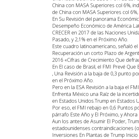
China con MASA Superiores col 6%, ind
de China con MASA Superiores col 6%, 
En Su Revisión del panorama Económico 
Desempeño Económico de América Latin
CRECER en 2017 de las Naciones Unidas
Pasado, y 2,1% en el Próximo Año.
Este cuadro latinoamericano, señaló e
Recuperación un corto Plazo de Argent
2016 «Cifras de Crecimiento Que defrau
En El caso de Brasil, el FMI Prevé Que
, Una Revisión a la baja de 0,3 punto p
en el Próximo Año.
Pero en la ESA Revisión a la baja el F
Enfrenta México una Raíz de la incert
en Estados Unidos.Trump en Estados U
Por eso, el FMI rebajo en 0,6 Puntos
párrafo Este Año y El Próximo, y Ahor
Aun los antes de Asumir El Poder, Trump
estadounidenses contraindicaciones (o 
Inversiones En Plantas de Trump Inicio