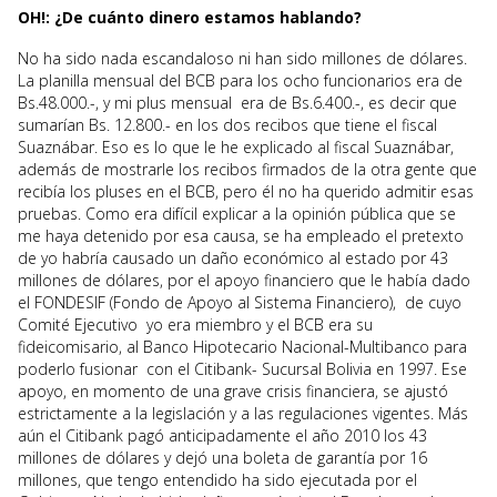
OH!: ¿De cuánto dinero estamos hablando?
No ha sido nada escandaloso ni han sido millones de dólares.
La planilla mensual del BCB para los ocho funcionarios era de
Bs.48.000.-, y mi plus mensual era de Bs.6.400.-, es decir que
sumarían Bs. 12.800.- en los dos recibos que tiene el fiscal
Suaznábar. Eso es lo que le he explicado al fiscal Suaznábar,
además de mostrarle los recibos firmados de la otra gente que
recibía los pluses en el BCB, pero él no ha querido admitir esas
pruebas. Como era difícil explicar a la opinión pública que se
me haya detenido por esa causa, se ha empleado el pretexto
de yo habría causado un daño económico al estado por 43
millones de dólares, por el apoyo financiero que le había dado
el FONDESIF (Fondo de Apoyo al Sistema Financiero), de cuyo
Comité Ejecutivo yo era miembro y el BCB era su
fideicomisario, al Banco Hipotecario Nacional-Multibanco para
poderlo fusionar con el Citibank- Sucursal Bolivia en 1997. Ese
apoyo, en momento de una grave crisis financiera, se ajustó
estrictamente a la legislación y a las regulaciones vigentes. Más
aún el Citibank pagó anticipadamente el año 2010 los 43
millones de dólares y dejó una boleta de garantía por 16
millones, que tengo entendido ha sido ejecutada por el