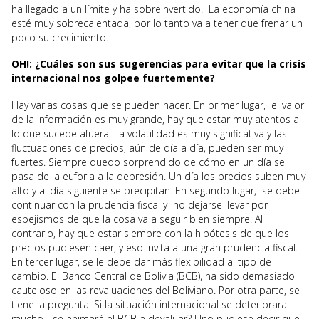
ha llegado a un límite y ha sobreinvertido. La economía china
esté muy sobrecalentada, por lo tanto va a tener que frenar un
poco su crecimiento.
OH!: ¿Cuáles son sus sugerencias para evitar que la crisis
internacional nos golpee fuertemente?
Hay varias cosas que se pueden hacer. En primer lugar, el valor
de la información es muy grande, hay que estar muy atentos a
lo que sucede afuera. La volatilidad es muy significativa y las
fluctuaciones de precios, aún de día a día, pueden ser muy
fuertes. Siempre quedo sorprendido de cómo en un día se
pasa de la euforia a la depresión. Un día los precios suben muy
alto y al día siguiente se precipitan. En segundo lugar, se debe
continuar con la prudencia fiscal y no dejarse llevar por
espejismos de que la cosa va a seguir bien siempre. Al
contrario, hay que estar siempre con la hipótesis de que los
precios pudiesen caer, y eso invita a una gran prudencia fiscal.
En tercer lugar, se le debe dar más flexibilidad al tipo de
cambio. El Banco Central de Bolivia (BCB), ha sido demasiado
cauteloso en las revaluaciones del Boliviano. Por otra parte, se
tiene la pregunta: Si la situación internacional se deteriorara
mucho, ¿se animará el BCB a devaluar? Uno pudiese decir que