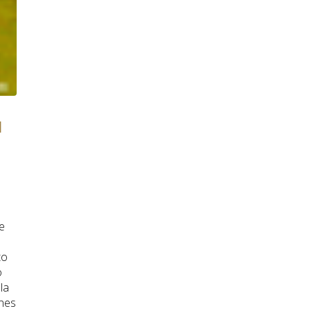
l
e
to
o
la
ones