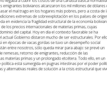
o llegaba a cubrir los costos de una canasta básica normativa
s emigrantes bolivianos alcanzaron los mil millones de dólares
pasar el mal trago en los hogares más pobres, pero a costa de l
ondiciones extremas de sobreexplotación en los países de origen
en evidencia la fragilidad estructural de la economía bolivian
d de los precios internacionales de materias primas, cuyas
ominio del capital. Hoy en día el contexto favorable se ha
l actual Gobierno distaron mucho de ser estructurales. Por ello
si en épocas de vacas gordas se tuvo un desempeño social
stán entre nosotros, sólo queda mirar para abajo: se prevé un
e remesas, retorno de emigrantes, reducción de las
las materias primas y un prolongado etcétera. Todo ello, en un
política está sumergida en pugnas intestinas por el poder polít
 alternativas reales de solución a la crisis estructural que viv