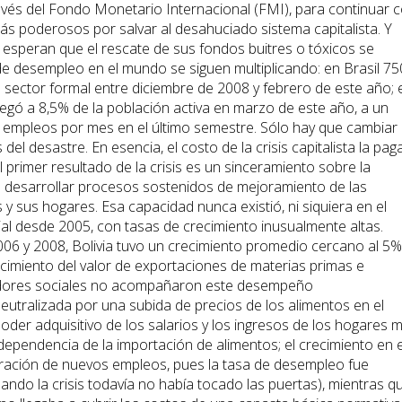
avés del Fondo Monetario Internacional (FMI), para continuar 
ás poderosos por salvar al desahuciado sistema capitalista. Y
esperan que el rescate de sus fondos buitres o tóxicos se
as de desempleo en el mundo se siguen multiplicando: en Brasil 75
 sector formal entre diciembre de 2008 y febrero de este año; 
legó a 8,5% de la población activa en marzo de este año, a un
 empleos por mes en el último semestre. Sólo hay que cambiar 
del desastre. En esencia, el costo de la crisis capitalista la pag
l primer resultado de la crisis es un sinceramiento sobre la
ra desarrollar procesos sostenidos de mejoramiento de las
 y sus hogares. Esa capacidad nunca existió, ni siquiera en el
al desde 2005, con tasas de crecimiento inusualmente altas.
006 y 2008, Bolivia tuvo un crecimiento promedio cercano al 5%
cimiento del valor de exportaciones de materias primas e
cadores sociales no acompañaron este desempeño
utralizada por una subida de precios de los alimentos en el
der adquisitivo de los salarios y los ingresos de los hogares 
dependencia de la importación de alimentos; el crecimiento en e
eración de nuevos empleos, pues la tasa de desempleo fue
ando la crisis todavía no había tocado las puertas), mientras qu