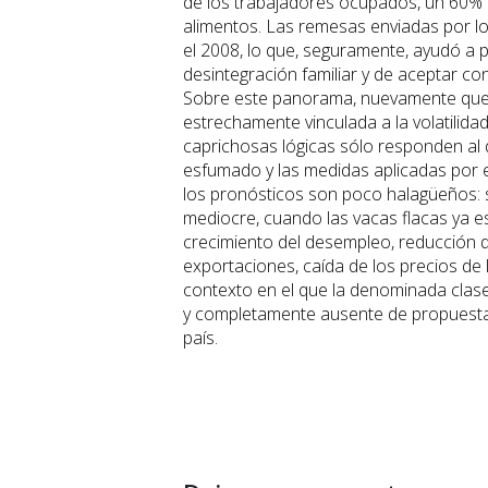
de los trabajadores ocupados, un 60% n
alimentos. Las remesas enviadas por lo
el 2008, lo que, seguramente, ayudó a 
desintegración familiar y de aceptar c
Sobre este panorama, nuevamente queda 
estrechamente vinculada a la volatilida
caprichosas lógicas sólo responden al d
esfumado y las medidas aplicadas por e
los pronósticos son poco halagüeños: 
mediocre, cuando las vacas flacas ya e
crecimiento del desempleo, reducción d
exportaciones, caída de los precios de 
contexto en el que la denominada clase 
y completamente ausente de propuestas y
país.