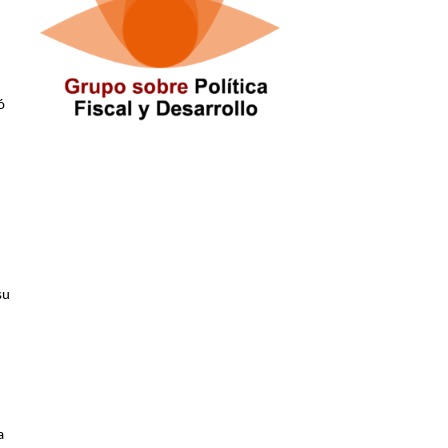
ó
su
a