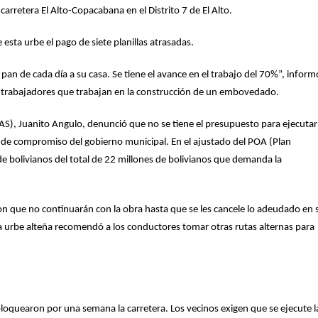
rretera El Alto-Copacabana en el Distrito 7 de El Alto.
 esta urbe el pago de siete planillas atrasadas.
 pan de cada día a su casa. Se tiene el avance en el trabajo del 70%”, inform
 trabajadores que trabajan en la construcción de un embovedado.
AS), Juanito Angulo, denunció que no se tiene el presupuesto para ejecutar
a de compromiso del gobierno municipal. En el ajustado del POA (Plan
e bolivianos del total de 22 millones de bolivianos que demanda la
ron que no continuarán con la obra hasta que se les cancele lo adeudado en 
 la urbe alteña recomendó a los conductores tomar otras rutas alternas para
 bloquearon por una semana la carretera. Los vecinos exigen que se ejecute l