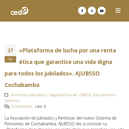
«Plataforma de lucha por una renta
27
Ago
ética que garantice una vida digna
para todos los jubilados». AJUBSSO
Cochabamba
Derechos Laborales y Seguridad Social - OBESS
,
Documentos
Externos
0 Comments
Like:
0
La Asociación de Jubilados y Rentistas del nuevo Sistema de
Pensiones de Cochabamba, AJUBSSO dio a conocer su