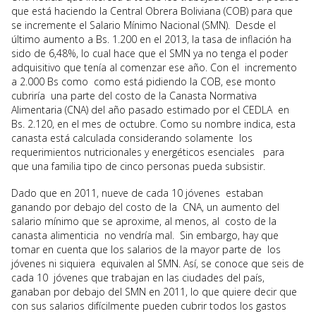
que está haciendo la Central Obrera Boliviana (COB) para que
se incremente el Salario Mínimo Nacional (SMN). Desde el
último aumento a Bs. 1.200 en el 2013, la tasa de inflación ha
sido de 6,48%, lo cual hace que el SMN ya no tenga el poder
adquisitivo que tenía al comenzar ese año. Con el incremento
a 2.000 Bs como como está pidiendo la COB, ese monto
cubriría una parte del costo de la Canasta Normativa
Alimentaria (CNA) del año pasado estimado por el CEDLA en
Bs. 2.120, en el mes de octubre. Como su nombre indica, esta
canasta está calculada considerando solamente los
requerimientos nutricionales y energéticos esenciales para
que una familia tipo de cinco personas pueda subsistir.
Dado que en 2011, nueve de cada 10 jóvenes estaban
ganando por debajo del costo de la CNA, un aumento del
salario mínimo que se aproxime, al menos, al costo de la
canasta alimenticia no vendría mal. Sin embargo, hay que
tomar en cuenta que los salarios de la mayor parte de los
jóvenes ni siquiera equivalen al SMN. Así, se conoce que seis de
cada 10 jóvenes que trabajan en las ciudades del país,
ganaban por debajo del SMN en 2011, lo que quiere decir que
con sus salarios difícilmente pueden cubrir todos los gastos