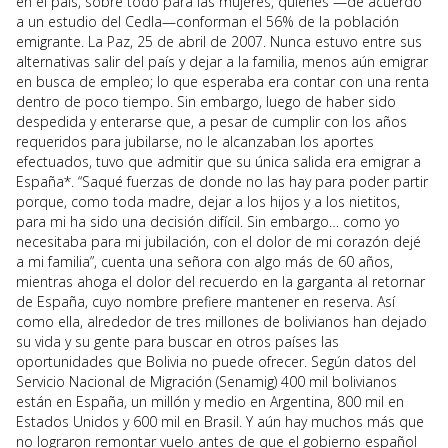
en el país, sobre todo para las mujeres, quienes —de acuerdo
a un estudio del Cedla—conforman el 56% de la población
emigrante. La Paz, 25 de abril de 2007. Nunca estuvo entre sus
alternativas salir del país y dejar a la familia, menos aún emigrar
en busca de empleo; lo que esperaba era contar con una renta
dentro de poco tiempo. Sin embargo, luego de haber sido
despedida y enterarse que, a pesar de cumplir con los años
requeridos para jubilarse, no le alcanzaban los aportes
efectuados, tuvo que admitir que su única salida era emigrar a
España*. “Saqué fuerzas de donde no las hay para poder partir
porque, como toda madre, dejar a los hijos y a los nietitos,
para mi ha sido una decisión difícil. Sin embargo… como yo
necesitaba para mi jubilación, con el dolor de mi corazón dejé
a mi familia”, cuenta una señora con algo más de 60 años,
mientras ahoga el dolor del recuerdo en la garganta al retornar
de España, cuyo nombre prefiere mantener en reserva. Así
como ella, alrededor de tres millones de bolivianos han dejado
su vida y su gente para buscar en otros países las
oportunidades que Bolivia no puede ofrecer. Según datos del
Servicio Nacional de Migración (Senamig) 400 mil bolivianos
están en España, un millón y medio en Argentina, 800 mil en
Estados Unidos y 600 mil en Brasil. Y aún hay muchos más que
no lograron remontar vuelo antes de que el gobierno español