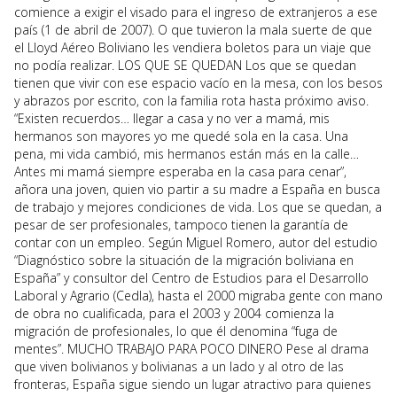
comience a exigir el visado para el ingreso de extranjeros a ese
país (1 de abril de 2007). O que tuvieron la mala suerte de que
el Lloyd Aéreo Boliviano les vendiera boletos para un viaje que
no podía realizar. LOS QUE SE QUEDAN Los que se quedan
tienen que vivir con ese espacio vacío en la mesa, con los besos
y abrazos por escrito, con la familia rota hasta próximo aviso.
“Existen recuerdos… llegar a casa y no ver a mamá, mis
hermanos son mayores yo me quedé sola en la casa. Una
pena, mi vida cambió, mis hermanos están más en la calle…
Antes mi mamá siempre esperaba en la casa para cenar”,
añora una joven, quien vio partir a su madre a España en busca
de trabajo y mejores condiciones de vida. Los que se quedan, a
pesar de ser profesionales, tampoco tienen la garantía de
contar con un empleo. Según Miguel Romero, autor del estudio
“Diagnóstico sobre la situación de la migración boliviana en
España” y consultor del Centro de Estudios para el Desarrollo
Laboral y Agrario (Cedla), hasta el 2000 migraba gente con mano
de obra no cualificada, para el 2003 y 2004 comienza la
migración de profesionales, lo que él denomina “fuga de
mentes”. MUCHO TRABAJO PARA POCO DINERO Pese al drama
que viven bolivianos y bolivianas a un lado y al otro de las
fronteras, España sigue siendo un lugar atractivo para quienes