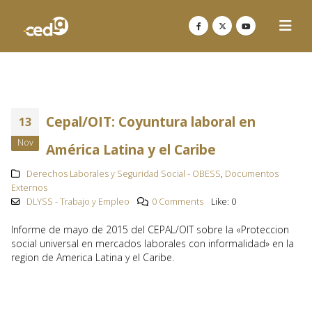
Cepal/OIT: Coyuntura laboral en
13
Nov
América Latina y el Caribe
Derechos Laborales y Seguridad Social - OBESS
,
Documentos
Externos
DLYSS - Trabajo y Empleo
0 Comments
Like:
0
Informe de mayo de 2015 del CEPAL/OIT sobre la «Proteccion
social universal en mercados laborales con informalidad» en la
region de America Latina y el Caribe.