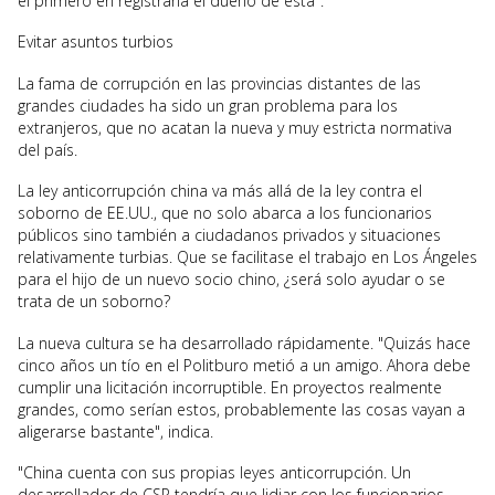
el primero en registrarla el dueño de esta".
Evitar asuntos turbios
La fama de corrupción en las provincias distantes de las
grandes ciudades ha sido un gran problema para los
extranjeros, que no acatan la nueva y muy estricta normativa
del país.
La ley anticorrupción china va más allá de la ley contra el
soborno de EE.UU., que no solo abarca a los funcionarios
públicos sino también a ciudadanos privados y situaciones
relativamente turbias. Que se facilitase el trabajo en Los Ángeles
para el hijo de un nuevo socio chino, ¿será solo ayudar o se
trata de un soborno?
La nueva cultura se ha desarrollado rápidamente. "Quizás hace
cinco años un tío en el Politburo metió a un amigo. Ahora debe
cumplir una licitación incorruptible. En proyectos realmente
grandes, como serían estos, probablemente las cosas vayan a
aligerarse bastante", indica.
"China cuenta con sus propias leyes anticorrupción. Un
desarrollador de CSP tendría que lidiar con los funcionarios