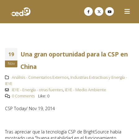
Una gran oportunidad para la CSP en
19
Nov
China
Análisis - Comentarios Externos
,
Industrias Extractivas y Energía -
IEYE
IEYE - Energía - otras fuentes
,
IEYE - Medio Ambiente
0 Comments
Like:
0
CSP Today/ Nov 19, 2014
Tras apreciar que la tecnología CSP de BrightSource había
mostrado una "buena estabilidad en el funcionamiento