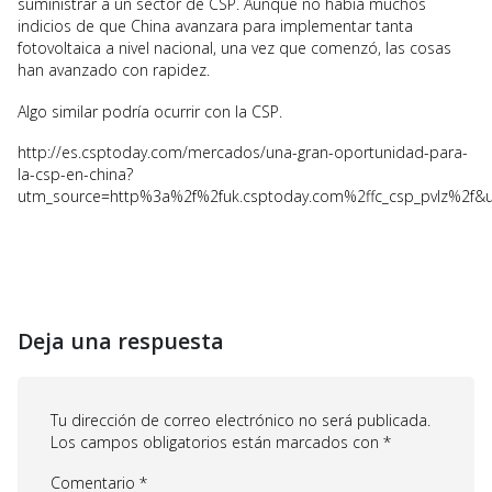
suministrar a un sector de CSP. Aunque no había muchos
indicios de que China avanzara para implementar tanta
fotovoltaica a nivel nacional, una vez que comenzó, las cosas
han avanzado con rapidez.
Algo similar podría ocurrir con la CSP.
http://es.csptoday.com/mercados/una-gran-oportunidad-para-
la-csp-en-china?
utm_source=http%3a%2f%2fuk.csptoday.com%2ffc_csp_pvlz%2
Deja una respuesta
Tu dirección de correo electrónico no será publicada.
Los campos obligatorios están marcados con
*
Comentario
*