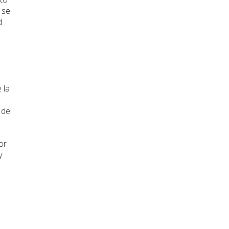
 se
d
 la
 del
or
y