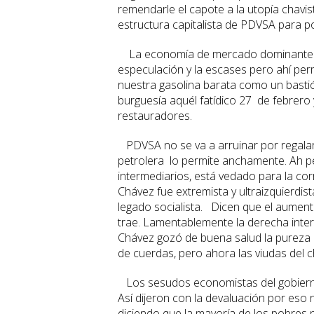
remendarle el capote a la utopía chavis
estructura capitalista de PDVSA para p
La economía de mercado dominante en 
especulación y la escases pero ahí perma
nuestra gasolina barata como un bastió
burguesía aquél fatídico 27 de febrero
restauradores.
PDVSA no se va a arruinar por regalar 
petrolera lo permite anchamente. Ah per
intermediarios, está vedado para la cor
Chávez fue extremista y ultraizquierdis
legado socialista. Dicen que el aument
trae. Lamentablemente la derecha inte
Chávez gozó de buena salud la pureza d
de cuerdas, pero ahora las viudas del c
Los sesudos economistas del gobierno 
Así dijeron con la devaluación por eso 
diciendo que la mayoría de los pobres 