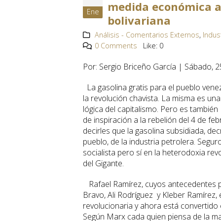
medida económica an
Ene
bolivariana
Análisis - Comentarios Externos
,
Indus
0 Comments
Like:
0
Por: Sergio Briceño García | Sábado, 
La gasolina gratis para el pueblo vene
la revolución chavista. La misma es una
lógica del capitalismo. Pero es tambié
de inspiración a la rebelión del 4 de 
decirles que la gasolina subsidiada, de
pueblo, de la industria petrolera. Segur
socialista pero sí en la heterodoxia rev
del Gigante.
Rafael Ramírez, cuyos antecedentes p
Bravo, Ali Rodríguez y Kleber Ramírez, e
revolucionaria y ahora está convertido 
Según Marx cada quien piensa de la ma