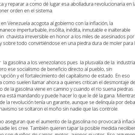
ta y reparar a como dé lugar esa abolladura revolucionaria en l
oner orden en el sistema.
Venezuela acogota al gobierno con la inflación, la
nece imperturbable, insólita, inédita, inmutable e inalterable
n chavista irreversible en honor a los miles de asesinados por 
 y sobre todo convirtiéndose en una piedra dura de moler para 
la gasolina a los venezolanos pues la plusvalía de la industri
o ese socialismo de beneficio directo al pueblo, sin
rupción y el fortalecimiento del capitalismo de estado. En eso
ta como suelen llamar ahora a quienes critican el desmontaje d
o de la gasolina viene en camino y cuando el río suena piedras
rna está mandando y puede hacer lo que le dé la gana. Mientra
e la revolución tenía un garante, aunque se delinquía por deba
havismo se soltaron el moño sin nadie que las controle.
aseguran que el aumento de la gasolina no provocará inflaci
nadie les cree. También quieren tapar la posible medida neoliber
no son dueños de carros, motos, aviones ni yates. Ese argume