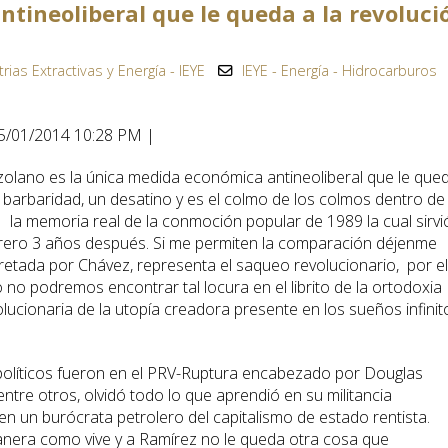
tineoliberal que le queda a la revoluci
trias Extractivas y Energía - IEYE
IEYE - Energía - Hidrocarburos
25/01/2014 10:28 PM |
zolano es la única medida económica antineoliberal que le que
 barbaridad, un desatino y es el colmo de los colmos dentro de 
n la memoria real de la conmoción popular de 1989 la cual sirvi
febrero 3 años después. Si me permiten la comparación déjenme
cretada por Chávez, representa el saqueo revolucionario, por e
o no podremos encontrar tal locura en el librito de la ortodoxia
olucionaria de la utopía creadora presente en los sueños infinit
olíticos fueron en el PRV-Ruptura encabezado por Douglas
ntre otros, olvidó todo lo que aprendió en su militancia
en un burócrata petrolero del capitalismo de estado rentista.
nera como vive y a Ramírez no le queda otra cosa que