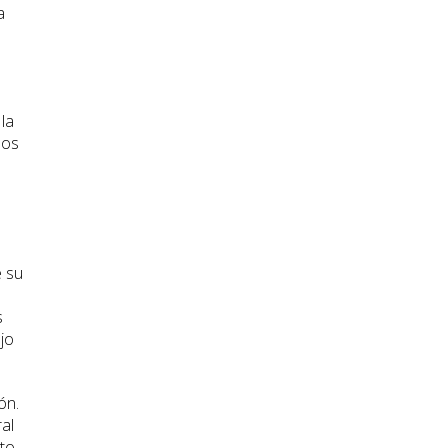
a
la
los
a
e su
s
jo
ón.
al
nto