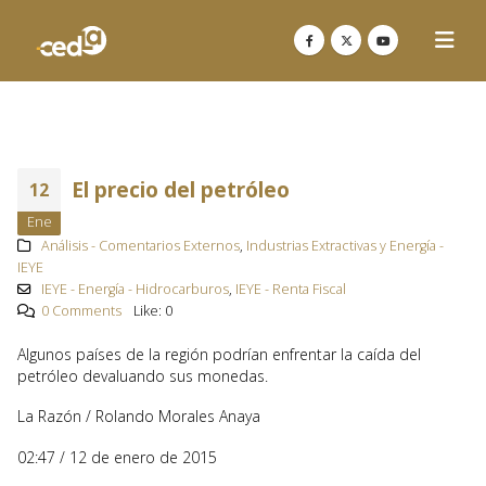
El precio del petróleo
12
Ene
Análisis - Comentarios Externos
,
Industrias Extractivas y Energía -
IEYE
IEYE - Energía - Hidrocarburos
,
IEYE - Renta Fiscal
0 Comments
Like:
0
Algunos países de la región podrían enfrentar la caída del
petróleo devaluando sus monedas.
La Razón / Rolando Morales Anaya
02:47 / 12 de enero de 2015