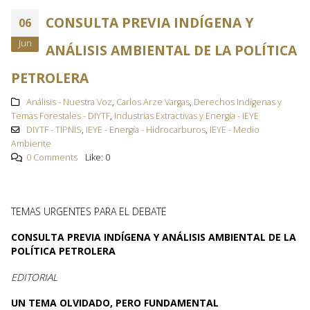
CONSULTA PREVIA INDÍGENA Y
06
Jun
ANÁLISIS AMBIENTAL DE LA POLÍTICA
PETROLERA
Análisis - Nuestra Voz
,
Carlos Arze Vargas
,
Derechos Indígenas y
Temas Forestales - DIYTF
,
Industrias Extractivas y Energía - IEYE
DIYTF - TIPNIS
,
IEYE - Energía - Hidrocarburos
,
IEYE - Medio
Ambiente
0 Comments
Like:
0
TEMAS URGENTES PARA EL DEBATE
CONSULTA PREVIA INDÍGENA Y ANÁLISIS AMBIENTAL DE LA
POLÍTICA PETROLERA
EDITORIAL
UN TEMA OLVIDADO, PERO FUNDAMENTAL