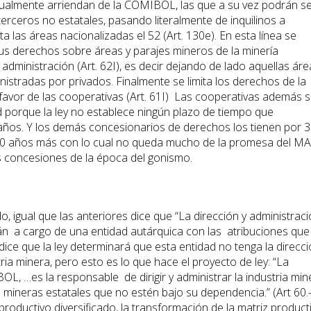
tualmente arriendan de la COMIBOL, las que a su vez podrán s
erceros no estatales, pasando literalmente de inquilinos a
a las áreas nacionalizadas el 52 (Art. 130e). En esta línea se
s derechos sobre áreas y parajes mineros de la minería
dministración (Art. 62I), es decir dejando de lado aquellas áre
istradas por privados. Finalmente se limita los derechos de la
favor de las cooperativas (Art. 61I) Las cooperativas además 
d porque la ley no establece ningún plazo de tiempo que
años. Y los demás concesionarios de derechos los tienen por 
 30 años más con lo cual no queda mucho de la promesa del M
as concesiones de la época del gonismo.
do, igual que las anteriores dice que “La dirección y administrac
rán a cargo de una entidad autárquica con las atribuciones que
o dice que la ley determinará que esta entidad no tenga la direcc
ria minera, pero esto es lo que hace el proyecto de ley: “La
L, …es la responsable de dirigir y administrar la industria min
mineras estatales que no estén bajo su dependencia.” (Art 60.-
 productivo diversificado, la transformación de la matriz product