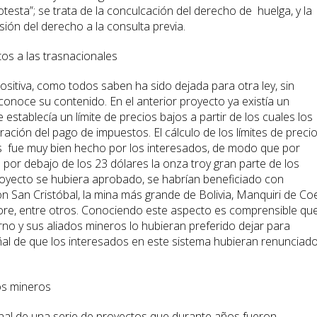
otesta”; se trata de la conculcación del derecho de huelga, y la
sión del derecho a la consulta previa.
os a las trasnacionales
ositiva, como todos saben ha sido dejada para otra ley, sin
onoce su contenido. En el anterior proyecto ya existía un
stablecía un límite de precios bajos a partir de los cuales los
ración del pago de impuestos. El cálculo de los límites de preci
os fue muy bien hecho por los interesados, de modo que por
o por debajo de los 23 dólares la onza troy gran parte de los
proyecto se hubiera aprobado, se habrían beneficiado con
n San Cristóbal, la mina más grande de Bolivia, Manquiri de Co
ore, entre otros. Conociendo este aspecto es comprensible qu
rno y sus aliados mineros lo hubieran preferido dejar para
al de que los interesados en este sistema hubieran renunciad
os mineros
 final de una serie de proyectos que durante años fueron