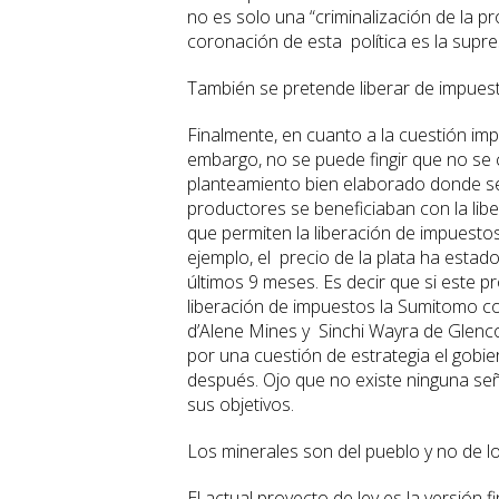
no es solo una “criminalización de la pr
coronación de esta política es la supre
También se pretende liberar de impuest
Finalmente, en cuanto a la cuestión imp
embargo, no se puede fingir que no se c
planteamiento bien elaborado donde se e
productores se beneficiaban con la libe
que permiten la liberación de impuest
ejemplo, el precio de la plata ha estad
últimos 9 meses. Es decir que si este 
liberación de impuestos la Sumitomo co
d’Alene Mines y Sinchi Wayra de Glenc
por una cuestión de estrategia el gobie
después. Ojo que no existe ninguna señ
sus objetivos.
Los minerales son del pueblo y no de l
El actual proyecto de ley es la versión