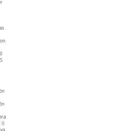
er
as
son
30
AS
ión
ión
era
 I)
iva