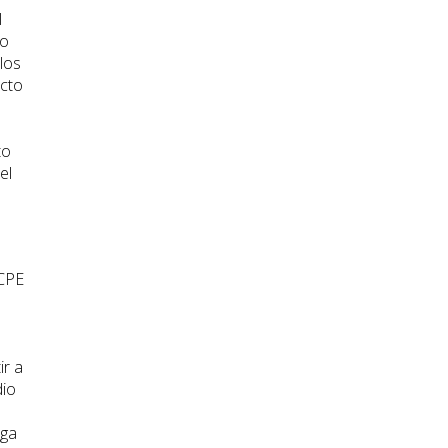
l
do
los
ecto
to
el
 CPE
ir a
dio
ega