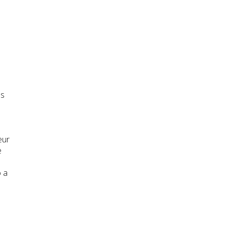
os
eur
e
o a