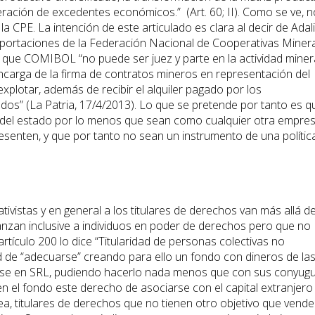
neración de excedentes económicos.” (Art. 60; II). Como se ve, n
a CPE. La intención de este articulado es clara al decir de Adal
xportaciones de la Federación Nacional de Cooperativas Miner
 que COMIBOL “no puede ser juez y parte en la actividad miner
encarga de la firma de contratos mineros en representación del
explotar, además de recibir el alquiler pagado por los
dos” (La Patria, 17/4/2013). Lo que se pretende por tanto es q
s del estado por lo menos que sean como cualquier otra empres
senten, y que por tanto no sean un instrumento de una polític
ivistas y en general a los titulares de derechos van más allá de
canzan inclusive a individuos en poder de derechos pero que no
artículo 200 lo dice “Titularidad de personas colectivas no
ad de “adecuarse” creando para ello un fondo con dineros de la
dose en SRL, pudiendo hacerlo nada menos que con sus conyug
 en el fondo este derecho de asociarse con el capital extranjero
sea, titulares de derechos que no tienen otro objetivo que vende