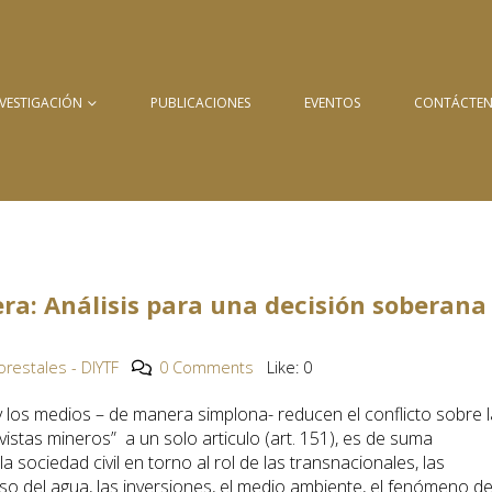
NVESTIGACIÓN
PUBLICACIONES
EVENTOS
CONTÁCTE
ra: Análisis para una decisión soberana 
restales - DIYTF
0 Comments
Like:
0
y los medios – de manera simplona- reducen el conflicto sobre l
istas mineros” a un solo articulo (art. 151), es de suma
a sociedad civil en torno al rol de las transnacionales, las
 del agua, las inversiones, el medio ambiente, el fenómeno d