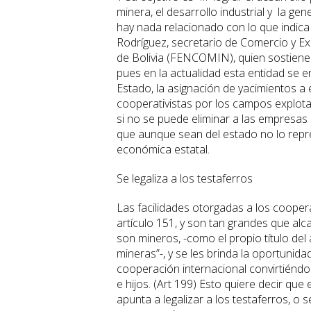
minera, el desarrollo industrial y la ge
hay nada relacionado con lo que indica l
Rodríguez, secretario de Comercio y E
de Bolivia (FENCOMIN), quien sostiene
pues en la actualidad esta entidad se 
Estado, la asignación de yacimientos a 
cooperativistas por los campos explota
si no se puede eliminar a las empresa
que aunque sean del estado no lo repre
económica estatal.
Se legaliza a los testaferros
Las facilidades otorgadas a los cooperat
artículo 151, y son tan grandes que al
son mineros, -como el propio título del 
mineras”-, y se les brinda la oportunid
cooperación internacional convirtién
e hijos. (Art 199) Esto quiere decir que
apunta a legalizar a los testaferros, o 