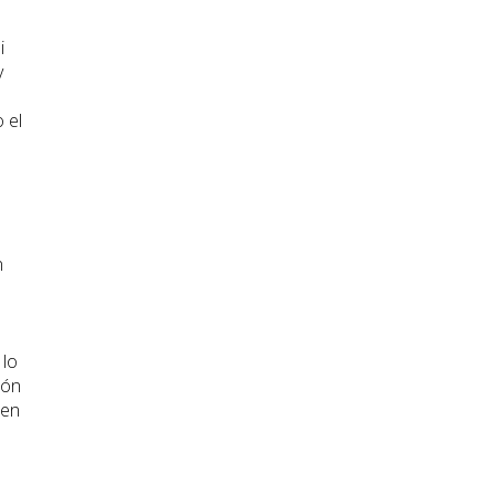
i
y
 el
n
 lo
ión
 en