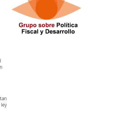
l
ón
atan
 ley