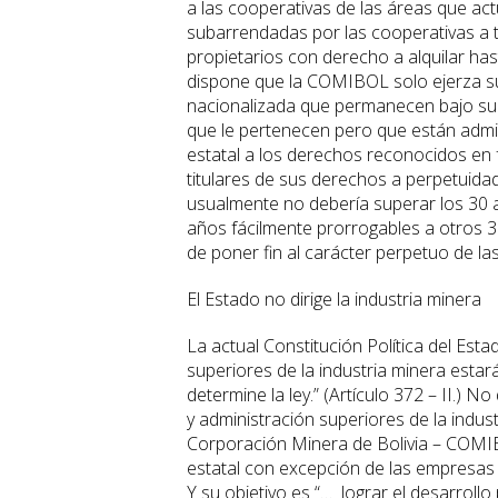
a las cooperativas de las áreas que ac
subarrendadas por las cooperativas a t
propietarios con derecho a alquilar hast
dispone que la COMIBOL solo ejerza su
nacionalizada que permanecen bajo su a
que le pertenecen pero que están admin
estatal a los derechos reconocidos en 
titulares de sus derechos a perpetuida
usualmente no debería superar los 30 
años fácilmente prorrogables a otros
de poner fin al carácter perpetuo de l
El Estado no dirige la industria minera
La actual Constitución Política del Esta
superiores de la industria minera esta
determine la ley.” (Artículo 372 – II.) N
y administración superiores de la indust
Corporación Minera de Bolivia – COMIBO
estatal con excepción de las empresas 
Y su objetivo es “… lograr el desarrollo