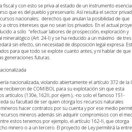
 fiscal y con esto se priva al estado de un instrumento esencia
so que es del pueblo y preservarlo. Así resulta el sector priva
cursos nacionales; derechos que anulan la posibilidad de que 
 otros intereses que no sean los privados. En el actual proy
reducido a sólo “efectuar labores de prospección, exploración y
l mineralógico (Art. 24-I) y se ha reducido a un máximo de tres
edará sin efecto, sin necesidad de disposición legal expresa. Es
ados para que todo se explote cuanto antes, y ni hablar de que 
as generaciones futuras.
nacionalizada
nería nacionalizada, violando abiertamente el artículo 372 de la
que recibieron de COMIBOL para su explotación sin que esta
s artículos (130e, 162II, por ejem.), -no solo el famoso 151-
ceda su facultad de ser quien otorga los recursos naturales
s mineros hacer contratos por su cuenta y por ese medio permit
s recursos mineros además sin adquirir compromisos con el me
ntre estos tenemos por ejemplo, el artículo 162-II, que otorga
echo minero o a un tercero. El proyecto de Ley permitirá la entr