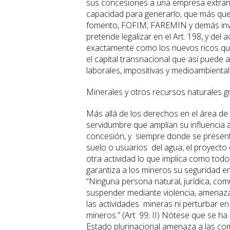
sus concesiones a una empresa extranjer
capacidad para generarlo, que más que vi
fomento, FOFIM, FAREMIN y demás inve
pretende legalizar en el Art. 198, y de
exactamente como los nuevos ricos que
el capital transnacional que así puede 
laborales, impositivas y medioambiental
Minerales y otros recursos naturales gra
Más allá de los derechos en el área d
servidumbre que amplían su influencia
concesión, y siempre donde se present
suelo o usuarios del agua, el proyecto 
otra actividad lo que implica como todo
garantiza a los mineros su seguridad e
“Ninguna persona natural, jurídica, com
suspender mediante violencia, amenazas
las actividades mineras ni perturbar e
mineros.” (Art. 99; II) Nótese que se h
Estado plurinacional amenaza a las com