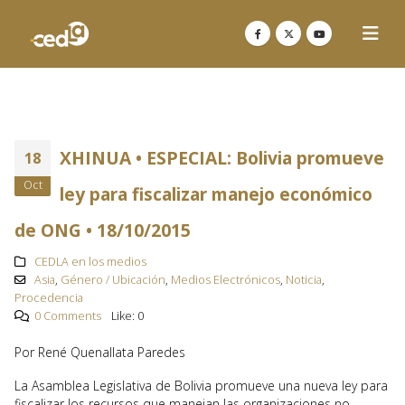
XHINUA • ESPECIAL: Bolivia promueve
18
Oct
ley para fiscalizar manejo económico
de ONG • 18/10/2015
CEDLA en los medios
Asia
,
Género / Ubicación
,
Medios Electrónicos
,
Noticia
,
Procedencia
0 Comments
Like:
0
Por René Quenallata Paredes
La Asamblea Legislativa de Bolivia promueve una nueva ley para
fiscalizar los recursos que manejan las organizaciones no