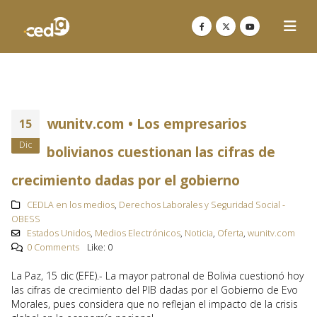
wunitv.com • Los empresarios
15
Dic
bolivianos cuestionan las cifras de
crecimiento dadas por el gobierno
CEDLA en los medios
,
Derechos Laborales y Seguridad Social -
OBESS
Estados Unidos
,
Medios Electrónicos
,
Noticia
,
Oferta
,
wunitv.com
0 Comments
Like:
0
La Paz, 15 dic (EFE).- La mayor patronal de Bolivia cuestionó hoy
las cifras de crecimiento del PIB dadas por el Gobierno de Evo
Morales, pues considera que no reflejan el impacto de la crisis