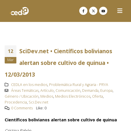
SciDev.net • Científicos bolivianos
12
Mar
alertan sobre cultivo de quinua •
12/03/2013
CEDLA en los medios
,
Problemática Rural y Agraria - PRYA
Áreas Temáticas
,
Artículo
,
Comunicación
,
Demanda
,
Europa
,
Género / Ubicación
,
Medios
,
Medios Electrónicos
,
Oferta
,
Procedencia
,
Sci.Dev.net
0 Comments
Like:
0
Científicos bolivianos alertan sobre cultivo de quinua
Cristina Pabón