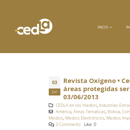
INICIO
I
Revista Oxígeno • Ce
03
áreas protegidas ser
Jun
03/06/2013
CEDLA en los medios
,
Industrias Extrac
América
,
Áreas Temáticas
,
Bolivia
,
Com
Medios
,
Medios Electrónicos
,
Medios Imp
0 Comments
Like:
0