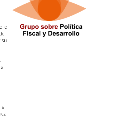
ollo
 de
y su
,
as
o a
tica