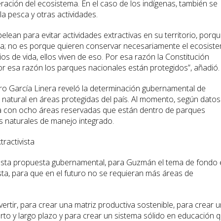
ración del ecosistema. En el caso de los indígenas, también se
a pesca y otras actividades.
elean para evitar actividades extractivas en su territorio, porq
da; no es porque quieren conservar necesariamente el ecosist
os de vida, ellos viven de eso. Por esa razón la Constitución
Por esa razón los parques nacionales están protegidos”, añadió.
aro García Linera reveló la determinación gubernamental de
s natural en áreas protegidas del país. Al momento, según datos
a con ocho áreas reservadas que están dentro de parques
s naturales de manejo integrado.
ractivista
 esta propuesta gubernamental, para Guzmán el tema de fondo 
sta, para que en el futuro no se requieran más áreas de
ertir, para crear una matriz productiva sostenible, para crear u
orto y largo plazo y para crear un sistema sólido en educación 