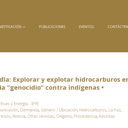
NVESTIGACIÓN
PUBLICACIONES
EVENTOS
CONTÁCTE
dla: Explorar y explotar hidrocarburos e
ía “genocidio” contra indígenas •
tivas y Energía - IEYE
unicación
,
Demanda
,
Género / Ubicación
,
Hidrocarburos
,
La Paz
,
resos
,
Noticia
,
Otras revistas
,
Oxígeno
,
Procedencia
,
Revistas