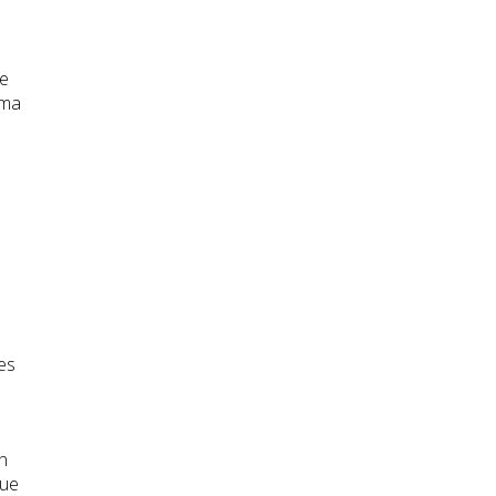
ue
ema
es
n
que