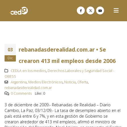
rebanadasderealidad.com.ar • Se
03
Dic
crearon 413 mil empleos desde 2006
CEDLA en los medios
,
Derechos Laborales y Seguridad Social -
OBESS
Argentina
,
Medios Electrónicos
,
Noticia
,
Oferta
,
rebanadasderealidad.com.ar
0 Comments
Like:
0
3 de diciembre de 2009.- Rebanadas de Realidad – Diario
Cambio, La Paz, 03/12/09.- La tasa de desempleo abierto en el
país está entre 6 y 7%, y en esta gestión de Gobierno se
crearon alrededor de 413 mil empleos, afirmó el ministro de