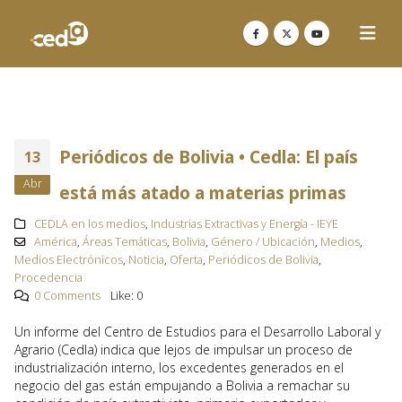
Periódicos de Bolivia • Cedla: El país
13
Abr
está más atado a materias primas
CEDLA en los medios
,
Industrias Extractivas y Energía - IEYE
América
,
Áreas Temáticas
,
Bolivia
,
Género / Ubicación
,
Medios
,
Medios Electrónicos
,
Noticia
,
Oferta
,
Periódicos de Bolivia
,
Procedencia
0 Comments
Like:
0
Un informe del Centro de Estudios para el Desarrollo Laboral y
Agrario (Cedla) indica que lejos de impulsar un proceso de
industrialización interno, los excedentes generados en el
negocio del gas están empujando a Bolivia a remachar su