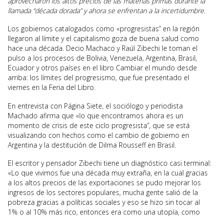
aprovecharon los altos precios de las materias primas durante la
llamada “década dorada” y ahora se enfrentan a la incertidumbre.
Los gobiernos catalogados como «progresistas” en la región
llegaron al límite y el capitalismo goza de buena salud como
hace una década. Decio Machaco y Raúl Zibechi le toman el
pulso a los procesos de Bolivia, Venezuela, Argentina, Brasil,
Ecuador y otros países en el libro Cambiar el mundo desde
arriba: los límites del progresismo, que fue presentado el
viernes en la Feria del Libro.
En entrevista con Página Siete, el sociólogo y periodista
Machado afirma que «lo que encontramos ahora es un
momento de crisis de este ciclo progresista”, que se está
visualizando con hechos como el cambio de gobierno en
Argentina y la destitución de Dilma Rousseff en Brasil.
El escritor y pensador Zibechi tiene un diagnóstico casi terminal:
«Lo que vivimos fue una década muy extraña, en la cual gracias
a los altos precios de las exportaciones se pudo mejorar los
ingresos de los sectores populares, mucha gente salió de la
pobreza gracias a políticas sociales y eso se hizo sin tocar al
1% o al 10% más rico, entonces era como una utopía, como