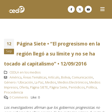
Página Siete • “El progresismo en la
12
Sep
región llegó a su límite y no se ha
tocado al capitalismo” • 12/09/2016
CEDLA en los medios
América
,
Áreas Temáticas
,
Artículo
,
Bolivia
,
Comunicación
,
Género / Ubicación
,
La Paz
,
Medios
,
Medios Electrónicos
,
Medios
Impresos
,
Oferta
,
Página SIETE
,
Página Siete
,
Periódicos
,
Política
,
Procedencia
0 Comments
Like:
0
Los investigadores afirman que los gobiernos progresistas no