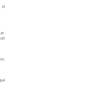
.
 el
que
sas
ros
 que