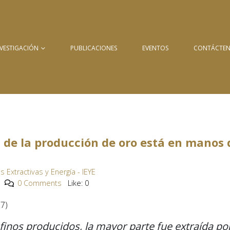
NVESTIGACIÓN
PUBLICACIONES
EVENTOS
CONTÁCTE
% de la producción de oro está en manos 
as Extractivas y Energía - IEYE
0 Comments
Like:
0
17)
finos producidos, la mayor parte fue extraída po