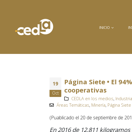
INICIO
I
Página Siete • El 94
19
cooperativas
Oct
CEDLA en los medios
,
Industri
Áreas Temáticas
,
Minería
,
Página Siete
(Puablicado el 20 de septiembre de 20
En 2016 de 12.811 kilogramos 