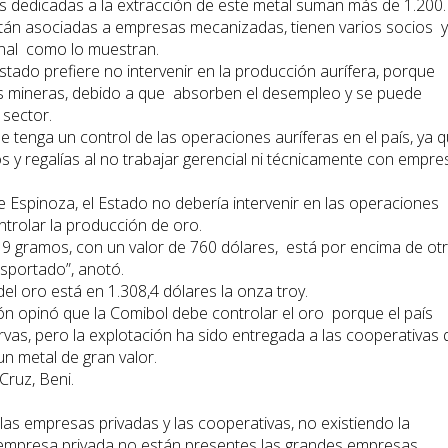
s dedicadas a la extracción de este metal suman más de 1.200
án asociadas a empresas mecanizadas, tienen varios socios y
inal como lo muestran.
stado prefiere no intervenir en la producción aurífera, porque
vas mineras, debido a que absorben el desempleo y se puede
 sector.
 tenga un control de las operaciones auríferas en el país, ya 
s y regalías al no trabajar gerencial ni técnicamente con empre
ge Espinoza, el Estado no debería intervenir en las operaciones
ontrolar la producción de oro.
9 gramos, con un valor de 760 dólares, está por encima de ot
ansportado”, anotó.
 del oro está en 1.308,4 dólares la onza troy.
zón opinó que la Comibol debe controlar el oro porque el país
vas, pero la explotación ha sido entregada a las cooperativas
n metal de gran valor.
Cruz, Beni.
as empresas privadas y las cooperativas, no existiendo la
la empresa privada no están presentes las grandes empresas