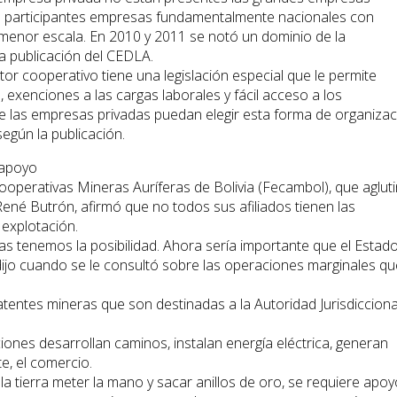
us participantes empresas fundamentalmente nacionales con
menor escala. En 2010 y 2011 se notó un dominio de la
a publicación del CEDLA.
or cooperativo tiene una legislación especial que le permite
 exenciones a las cargas laborales y fácil acceso a los
ue las empresas privadas puedan elegir esta forma de organiza
egún la publicación.
 apoyo
ooperativas Mineras Auríferas de Bolivia (Fecambol), que aglut
ené Butrón, afirmó que no todos sus afiliados tienen las
 explotación.
s tenemos la posibilidad. Ahora sería importante que el Estad
ijo cuando se le consultó sobre las operaciones marginales qu
atentes mineras que son destinadas a la Autoridad Jurisdicciona
iones desarrollan caminos, instalan energía eléctrica, generan
e, el comercio.
a tierra meter la mano y sacar anillos de oro, se requiere apoy