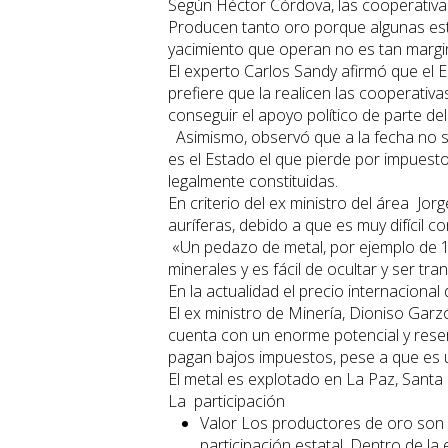
Según Héctor Córdova, las cooperativa
Producen tanto oro porque algunas est
yacimiento que operan no es tan marg
El experto Carlos Sandy afirmó que el E
prefiere que la realicen las cooperati
conseguir el apoyo político de parte del
Asimismo, observó que a la fecha no se
es el Estado el que pierde por impuesto
legalmente constituidas.
En criterio del ex ministro del área Jor
auríferas, debido a que es muy difícil c
«Un pedazo de metal, por ejemplo de 1
minerales y es fácil de ocultar y ser tr
En la actualidad el precio internacional
El ex ministro de Minería, Dioniso Gar
cuenta con un enorme potencial y reser
pagan bajos impuestos, pese a que es u
El metal es explotado en La Paz, Santa 
La participación
Valor Los productores de oro son l
participación estatal. Dentro de 