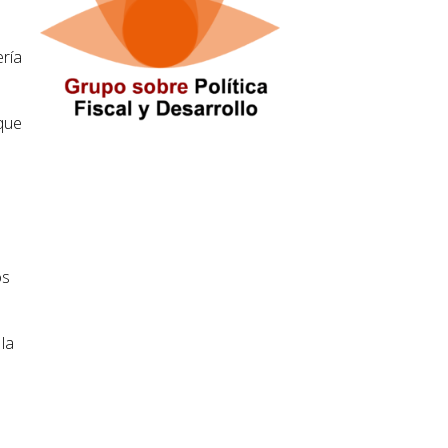
ería
 que
os
la