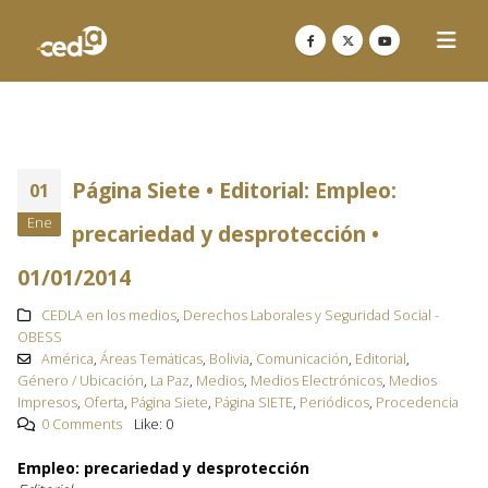
Página Siete • Editorial: Empleo:
01
Ene
precariedad y desprotección •
01/01/2014
CEDLA en los medios
,
Derechos Laborales y Seguridad Social -
OBESS
América
,
Áreas Temáticas
,
Bolivia
,
Comunicación
,
Editorial
,
Género / Ubicación
,
La Paz
,
Medios
,
Medios Electrónicos
,
Medios
Impresos
,
Oferta
,
Página Siete
,
Página SIETE
,
Periódicos
,
Procedencia
0 Comments
Like:
0
Empleo: precariedad y desprotección