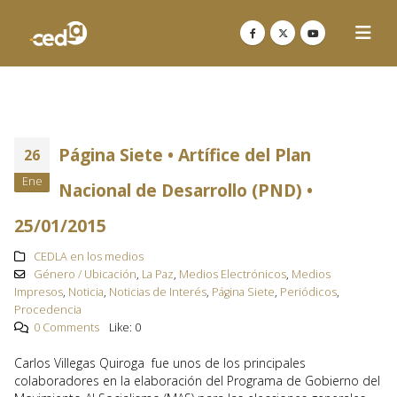
Página Siete • Artífice del Plan
26
Ene
Nacional de Desarrollo (PND) •
25/01/2015
CEDLA en los medios
Género / Ubicación
,
La Paz
,
Medios Electrónicos
,
Medios
Impresos
,
Noticia
,
Noticias de Interés
,
Página Siete
,
Periódicos
,
Procedencia
0 Comments
Like:
0
Carlos Villegas Quiroga fue unos de los principales
colaboradores en la elaboración del Programa de Gobierno del