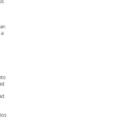
is
ban
 a
a
nto
ad.
ad
 los