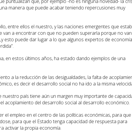
ue puntualizan que, por ejemplo -no es ninguna novedad- la cris
 una manera que puede acabar teniendo repercusiones muy
lo, entre ellos el nuestro, y las naciones emergentes que esta
 se van a encontrar con que no pueden superarla porque no van
,y esto puede dar lugar a lo que algunos expertos de economí
rdida”.
na, en estos últimos años, ha estado dando ejemplos de una
iento a la reducción de las desigualdades, la falta de acoplamie
ómico, es decir el desarrollo social no ha ido a la misma velocid
e nuestro país tiene aún un margen muy importante de capacid
l acoplamiento del desarrollo social al desarrollo económico.
r el empleo en el centro de las políticas económicas, para que
dose, para que el Estado tenga capacidad de respuesta para
ra activar la propia economía.