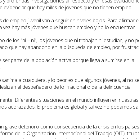
as y profundas investigaciones al respecto y en esas evaluacione
te evidenciar que hay miles de jóvenes que no tienen empleo.
s de empleo juvenil van a seguir en niveles bajos. Para afirmar 
a vez hay más jóvenes que buscan empleo y no lo encuentran.
 de los “ni – ni”, los jóvenes que ni trabajan ni estudian; y no p
ctado que hay abandono en la búsqueda de empleo, por frustrac
 ser parte de la población activa porque llega a sumirse en la
.
sanima a cualquiera, y lo peor es que algunos jóvenes, al no s
eslizan al despeñadero de lo irracional o de la delincuencia.
ente. Diferentes situaciones en el mundo influyen en nuestras
os acorazados. El problema es global y tal vez no podamos sal
e un grave deterioro como consecuencia de la crisis en los paíse
informe de la Organización Internacional del Trabajo (OIT), titul