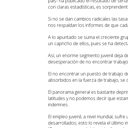
país- ha publicado el resultado de seri
con claras estadísticas, es sorprenden
Si no se dan cambios radicales las tasa
nos respaldan los informes de que cad
A lo apuntado se suma el creciente grupo
un capricho de ellos, pues se ha dete
Así, un enorme segmento juvenil deja de
desesperación de no encontrar trabajo
El no encontrar un puesto de trabajo de
absorbidos en la fuerza de trabajo, se d
El panorama general es bastante deprim
latitudes y no podemos decir que estam
indemnes.
El empleo juvenil, a nivel mundial, sufr
desarrollados; esto lo revela el último 