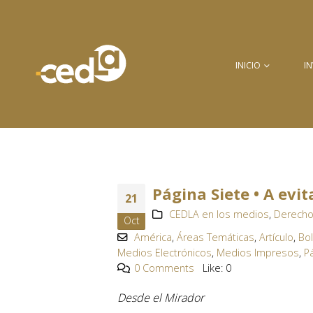
INICIO
I
Página Siete • A evi
21
CEDLA en los medios
,
Derecho
Oct
América
,
Áreas Temáticas
,
Artículo
,
Bol
Medios Electrónicos
,
Medios Impresos
,
P
0 Comments
Like:
0
Desde el Mirador