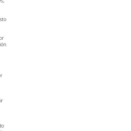
s,
esto
or
ión.
er
ir
s
ado