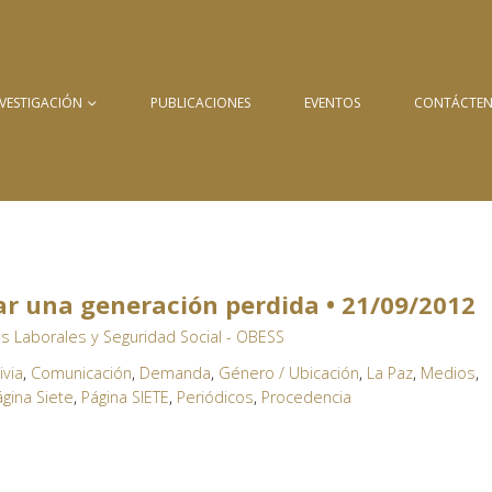
NVESTIGACIÓN
PUBLICACIONES
EVENTOS
CONTÁCTE
tar una generación perdida • 21/09/2012
s Laborales y Seguridad Social - OBESS
ivia
,
Comunicación
,
Demanda
,
Género / Ubicación
,
La Paz
,
Medios
,
ágina Siete
,
Página SIETE
,
Periódicos
,
Procedencia