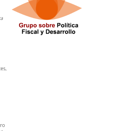
ra
tes,
tro