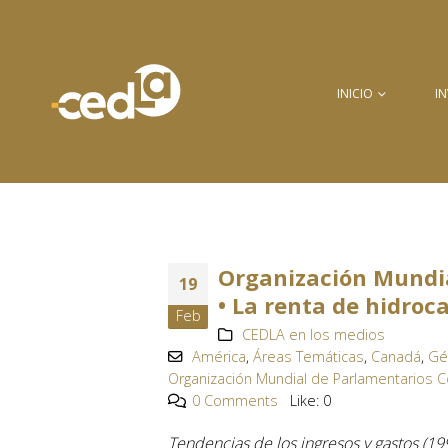
INICIO
I
Organización Mundia
19
• La renta de hidroc
Feb
CEDLA en los medios
América
,
Áreas Temáticas
,
Canadá
,
Gé
Organización Mundial de Parlamentarios C
0 Comments
Like:
0
Tendencias de los ingresos y gastos (1