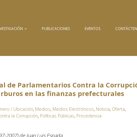
NVESTIGACIÓN
PUBLICACIONES
EVENTOS
CONTÁCTE
l de Parlamentarios Contra la Corrupci
arburos en las finanzas prefecturales
nero / Ubicación
,
Medios
,
Medios Electrónicos
,
Noticia
,
Oferta
,
ontra la Corrupción
,
Políticas Públicas
,
Procedencia
997-2007) de Juan Luis Espada