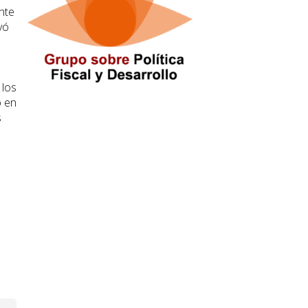
nte
yó
s
 los
o en
s