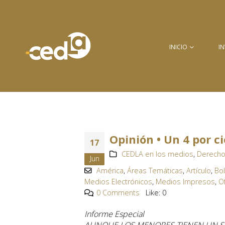
INICIO
I
Opinión • Un 4 por c
17
CEDLA en los medios
,
Derecho
Jun
América
,
Áreas Temáticas
,
Artículo
,
Bol
Medios Electrónicos
,
Medios Impresos
,
O
0 Comments
Like:
0
Informe Especial