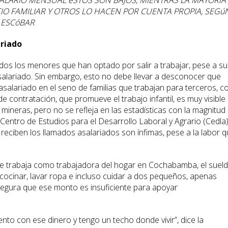
LARIO MENSUAL éSTOS SON BAJOS, MIENTRAS LA MAYORíA
IO FAMILIAR Y OTROS LO HACEN POR CUENTA PROPIA, SEGú
A ESCóBAR
ariado
os los menores que han optado por salir a trabajar, pese a su
salariado. Sin embargo, esto no debe llevar a desconocer que
l asalariado en el seno de familias que trabajan para terceros, c
 contratación, que promueve el trabajo infantil, es muy visible
 mineras, pero no se refleja en las estadísticas con la magnitud
 Centro de Estudios para el Desarrollo Laboral y Agrario (Cedla)
reciben los llamados asalariados son ínfimas, pese a la labor 
e trabaja como trabajadora del hogar en Cochabamba, el suel
 cocinar, lavar ropa e incluso cuidar a dos pequeños, apenas
segura que ese monto es insuficiente para apoyar
to con ese dinero y tengo un techo donde vivir”, dice la