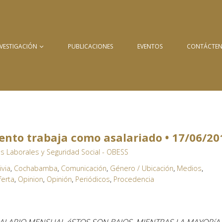
NVESTIGACIÓN
PUBLICACIONES
EVENTOS
CONTÁCTE
iento trabaja como asalariado • 17/06/20
s Laborales y Seguridad Social - OBESS
ivia
,
Cochabamba
,
Comunicación
,
Género / Ubicación
,
Medios
,
ferta
,
Opinion
,
Opinión
,
Periódicos
,
Procedencia