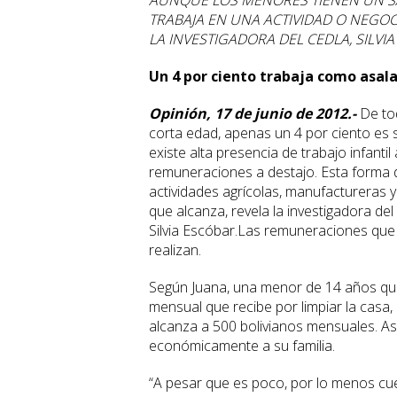
AUNQUE LOS MENORES TIENEN UN SA
TRABAJA EN UNA ACTIVIDAD O NEGOC
LA INVESTIGADORA DEL CEDLA, SILVI
Un 4 por ciento trabaja como asal
Opinión, 17 de junio de 2012.-
De tod
corta edad, apenas un 4 por ciento es 
existe alta presencia de trabajo infanti
remuneraciones a destajo. Esta forma de
actividades agrícolas, manufactureras y
que alcanza, revela la investigadora del
Silvia Escóbar.Las remuneraciones que 
realizan.
Según Juana, una menor de 14 años qu
mensual que recibe por limpiar la casa,
alcanza a 500 bolivianos mensuales. A
económicamente a su familia.
“A pesar que es poco, por lo menos cuen