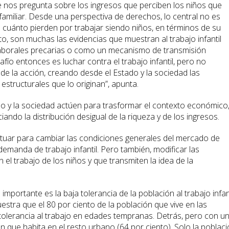
e nos pregunta sobre los ingresos que perciben los niños que
 familiar. Desde una perspectiva de derechos, lo central no es
cuánto pierden por trabajar siendo niños, en términos de su
to, son muchas las evidencias que muestran al trabajo infantil
 laborales precarias o como un mecanismo de transmisión
afío entonces es luchar contra el trabajo infantil, pero no
 de la acción, creando desde el Estado y la sociedad las
 estructurales que lo originan”, apunta.
ado y la sociedad actúen para trasformar el contexto económico
iciando la distribución desigual de la riqueza y de los ingresos.
ctuar para cambiar las condiciones generales del mercado de
demanda de trabajo infantil. Pero también, modificar las
el trabajo de los niños y que transmiten la idea de la
mportante es la baja tolerancia de la población al trabajo infant
stra que el 80 por ciento de la población que vive en las
 tolerancia al trabajo en edades tempranas. Detrás, pero con u
n que habita en el resto urbano (64 por ciento). Solo la poblac