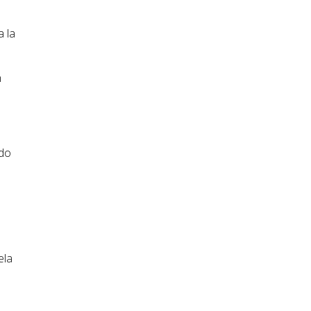
a la
n
ndo
ela