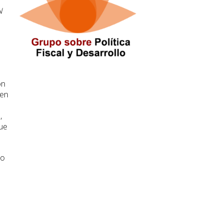
N
on
 en
,
que
do