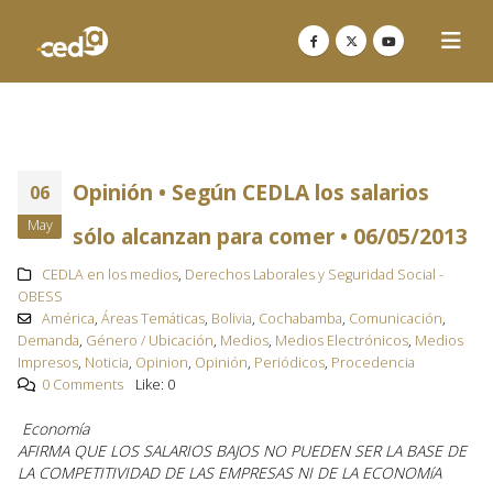
Opinión • Según CEDLA los salarios
06
May
sólo alcanzan para comer • 06/05/2013
CEDLA en los medios
,
Derechos Laborales y Seguridad Social -
OBESS
América
,
Áreas Temáticas
,
Bolivia
,
Cochabamba
,
Comunicación
,
Demanda
,
Género / Ubicación
,
Medios
,
Medios Electrónicos
,
Medios
Impresos
,
Noticia
,
Opinion
,
Opinión
,
Periódicos
,
Procedencia
0 Comments
Like:
0
Economí­a
AFIRMA QUE LOS SALARIOS BAJOS NO PUEDEN SER LA BASE DE
LA COMPETITIVIDAD DE LAS EMPRESAS NI DE LA ECONOMíA