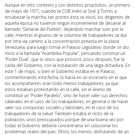
Aunque en otro contexto y con distintos propósitos, un primero
de mayo de 1971, cuando la COB invitó al Gral. JJ Torres a
encabezar la marcha, tan pronto ésta se inició, los dirigentes de
aquella época no tuvieron ningún inconveniente de desairar al
llamado “General del Pueblo”, dejándolo marchar solo por la
calle, mientras el grueso de la columna de trabajadores se iba
por otra vía camino a la concentración prevista en la plaza
Venezuela, para luego tomar el Palacio Legislativo donde se dio
inicio a la llamada “Asamblea Popular”, pensando construir un
“Poder Dual”, que lo único que provocó, poco después, fue la
caída del Gobierno, con la instalación de una larga dictadura. En
este 1 de mayo, si bien el Gobierno estaba en el Palacio,
conmemorando esta fecha, lo hacía en un escenario en el que
los acompañantes eran todo menos trabajadores, ya que
éstos estaban protestando en la calle, sin el ánimo de
constituir un “Poder Paralelo”, sino de hacer valer sus derechos
salariales en el caso de los trabajadores, en general o de hacer
valer sus conquistas sociales y laborales, en el caso de los
trabajadores de la salud. También estaba el resto de la
población, unos preocupados porque de una buena vez por
todas el Gobierno debería concentrarse en solucionar los
problemas reales del país. Otros, los menos, disfrutando de un