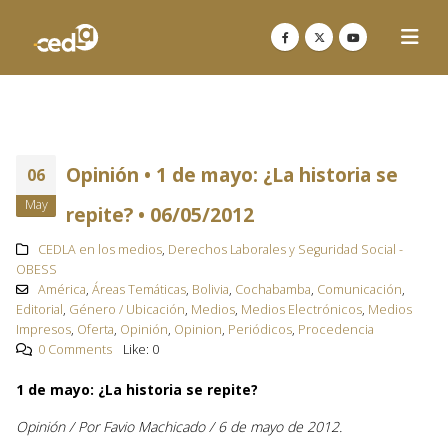
Opinión • 1 de mayo: ¿La historia se
06
May
repite? • 06/05/2012
CEDLA en los medios
,
Derechos Laborales y Seguridad Social -
OBESS
América
,
Áreas Temáticas
,
Bolivia
,
Cochabamba
,
Comunicación
,
Editorial
,
Género / Ubicación
,
Medios
,
Medios Electrónicos
,
Medios
Impresos
,
Oferta
,
Opinión
,
Opinion
,
Periódicos
,
Procedencia
0 Comments
Like:
0
1 de mayo: ¿La historia se repite?
Opinión / Por Favio Machicado / 6 de mayo de 2012.