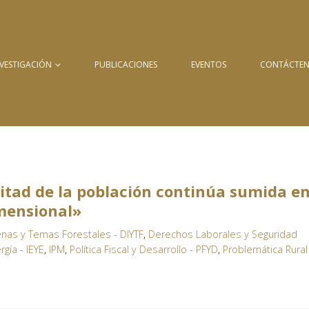
NVESTIGACIÓN
PUBLICACIONES
EVENTOS
CONTÁCTE
itad de la población continúa sumida e
mensional»
nas y Temas Forestales - DIYTF
,
Derechos Laborales y Seguridad
rgía - IEYE
,
IPM
,
Política Fiscal y Desarrollo - PFYD
,
Problemática Rural