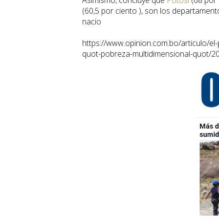
Asimismo, concluye que
Potosí
(68 por 
(60,5 por ciento ), son los departamen
nacio
https://www.opinion.com.bo/articulo/el
quot-pobreza-multidimensional-quot/