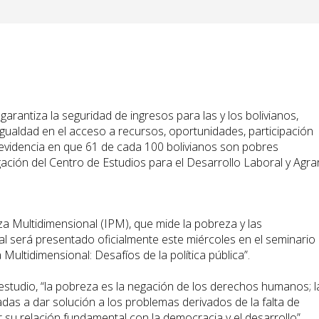
 garantiza la seguridad de ingresos para las y los bolivianos,
ualdad en el acceso a recursos, oportunidades, participación
e evidencia en que 61 de cada 100 bolivianos son pobres
gación del Centro de Estudios para el Desarrollo Laboral y Agra
za Multidimensional (IPM), que mide la pobreza y las
cual será presentado oficialmente este miércoles en el seminario
Multidimensional: Desafíos de la política pública”.
estudio, “la pobreza es la negación de los derechos humanos; l
tadas a dar solución a los problemas derivados de la falta de
r su relación fundamental con la democracia y el desarrollo”.