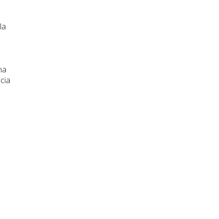
la
na
cia