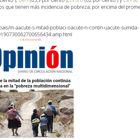
ciento ),
Beni
(63,9 por ciento ),
Oruro
(62 por ciento ) y
La Paz
tos que tienen más incidencia de pobreza, por encima del prom
-pais/m-aacute-s-mitad-poblaci-oacute-n-contin-uacute-sumida-
20190730062700656434.amp.html