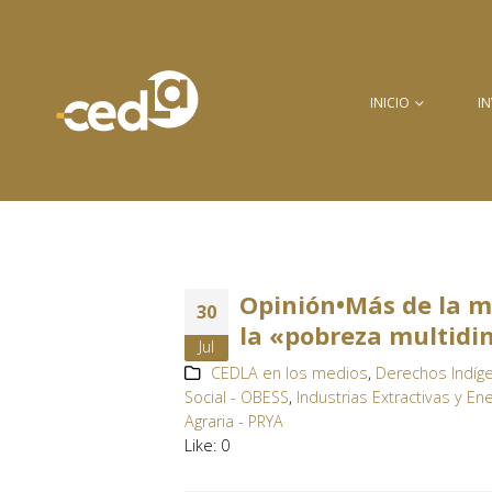
INICIO
I
Opinión•Más de la m
30
la «pobreza multidi
Jul
CEDLA en los medios
,
Derechos Indíge
Social - OBESS
,
Industrias Extractivas y Ene
Agraria - PRYA
Like:
0