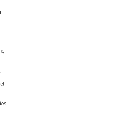
l
s,
:
el
ios