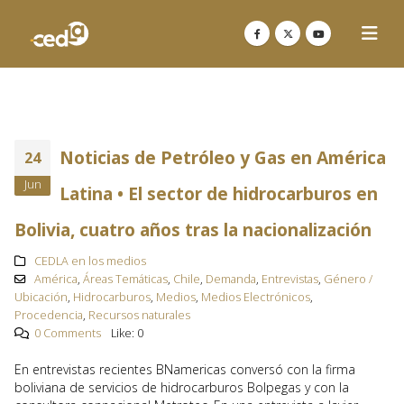
Noticias de Petróleo y Gas en América
24
Jun
Latina • El sector de hidrocarburos en
Bolivia, cuatro años tras la nacionalización
CEDLA en los medios
América
,
Áreas Temáticas
,
Chile
,
Demanda
,
Entrevistas
,
Género /
Ubicación
,
Hidrocarburos
,
Medios
,
Medios Electrónicos
,
Procedencia
,
Recursos naturales
0 Comments
Like:
0
En entrevistas recientes BNamericas conversó con la firma
boliviana de servicios de hidrocarburos Bolpegas y con la