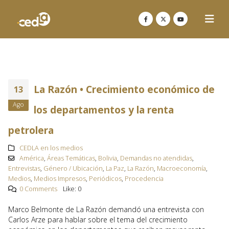
La Razón • Crecimiento económico de
13
Ago
los departamentos y la renta
petrolera
CEDLA en los medios
América
,
Áreas Temáticas
,
Bolivia
,
Demandas no atendidas
,
Entrevistas
,
Género / Ubicación
,
La Paz
,
La Razón
,
Macroeconomía
,
Medios
,
Medios Impresos
,
Periódicos
,
Procedencia
0 Comments
Like:
0
Marco Belmonte de La Razón demandó una entrevista con
Carlos Arze para hablar sobre el tema del crecimiento