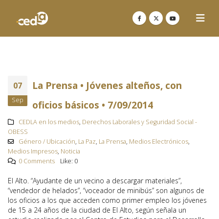
La Prensa • Jóvenes alteños, con
07
Sep
oficios básicos • 7/09/2014
CEDLA en los medios
,
Derechos Laborales y Seguridad Social -
OBESS
Género / Ubicación
,
La Paz
,
La Prensa
,
Medios Electrónicos
,
Medios Impresos
,
Noticia
0 Comments
Like:
0
El Alto. “Ayudante de un vecino a descargar materiales”,
“vendedor de helados”, “voceador de minibús” son algunos de
los oficios a los que acceden como primer empleo los jóvenes
de 15 a 24 años de la ciudad de El Alto, según señala un