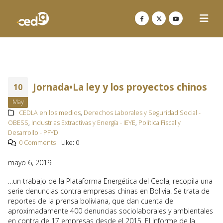
Jornada•La ley y los proyectos chinos
10
May
CEDLA en los medios
,
Derechos Laborales y Seguridad Social -
OBESS
,
Industrias Extractivas y Energía - IEYE
,
Política Fiscal y
Desarrollo - PFYD
0 Comments
Like:
0
mayo 6, 2019
…un trabajo de la Plataforma Energética del Cedla, recopila una
serie denuncias contra empresas chinas en Bolivia. Se trata de
reportes de la prensa boliviana, que dan cuenta de
aproximadamente 400 denuncias sociolaborales y ambientales
en contra de 17 empresas desde el 2015. El Informe de la