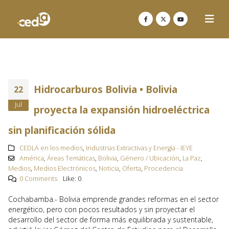
Hidrocarburos Bolivia • Bolivia
22
Jul
proyecta la expansión hidroeléctrica
sin planificación sólida
CEDLA en los medios
,
Industrias Extractivas y Energía - IEYE
América
,
Áreas Temáticas
,
Bolivia
,
Género / Ubicación
,
La Paz
,
Medios
,
Medios Electrónicos
,
Noticia
,
Oferta
,
Procedencia
0 Comments
Like:
0
Cochabamba.- Bolivia emprende grandes reformas en el sector
energético, pero con pocos resultados y sin proyectar el
desarrollo del sector de forma más equilibrada y sustentable,