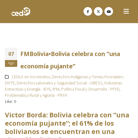
FMBolivia•Bolivia celebra con “una
07
Ago
economía pujante”
CEDLA en los medios
,
Derechos Indígenas y Temas Forestales -
DIYTF
,
Derechos Laborales y Seguridad Social - OBESS
,
Industrias
Extractivas y Energía - IEYE
,
IPM
,
Política Fiscal y Desarrollo - PFYD
,
Problemática Rural y Agraria - PRYA
Like:
0
Victor Borda: Bolivia celebra con “una
economía pujante”; el 61% de los
bolivianos se encuentran en una