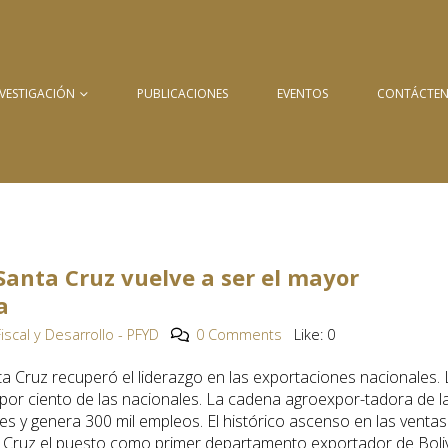
NVESTIGACIÓN
PUBLICACIONES
EVENTOS
CONTÁCTE
 Santa Cruz vuelve a ser el mayor
a
Fiscal y Desarrollo - PFYD
0 Comments
Like:
0
ta Cruz recuperó el liderazgo en las exportaciones nacionales.
por ciento de las nacionales. La cadena agroexpor-tadora de l
es y genera 300 mil empleos. El histórico ascenso en las ventas
a Cruz el puesto como primer departamento exportador de Boli