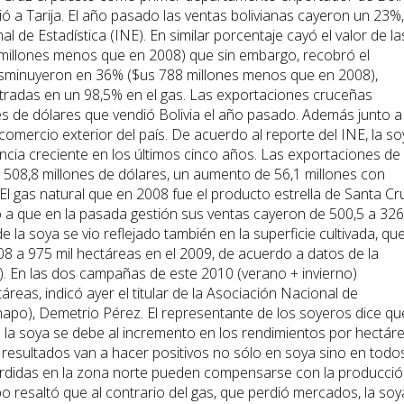
ió a Tarija. El año pasado las ventas bolivianas cayeron un 23%,
al de Estadística (INE). En similar porcentaje cayó el valor de la
millones menos que en 2008) que sin embargo, recobró el
disminuyeron en 36% ($us 788 millones menos que en 2008),
tradas en un 98,5% en el gas. Las exportaciones cruceñas
nes de dólares que vendió Bolivia el año pasado. Además junto a
comercio exterior del país. De acuerdo al reporte del INE, la so
cia creciente en los últimos cinco años. Las exportaciones de
 508,8 millones de dólares, un aumento de 56,1 millones con
 El gas natural que en 2008 fue el producto estrella de Santa Cr
do a que en la pasada gestión sus ventas cayeron de 500,5 a 326
 la soya se vio reflejado también en la superficie cultivada, qu
8 a 975 mil hectáreas en el 2009, de acuerdo a datos de la
. En las dos campañas de este 2010 (verano + invierno)
reas, indicó ayer el titular de la Asociación Nacional de
apo), Demetrio Pérez. El representante de los soyeros dice qu
la soya se debe al incremento en los rendimientos por hectáre
resultados van a hacer positivos no sólo en soya sino en todo
s pérdidas en la zona norte pueden compensarse con la producci
po resaltó que al contrario del gas, que perdió mercados, la soy