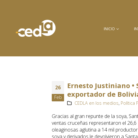
INICIO
I
Ernesto Justiniano •
26
exportador de Bolivi
Feb
CEDLA en los medios
,
Política 
Gracias al gran repunte de la soya, San
ventas cruceñas representaron el 26,6 
oleaginosas aglutina a 14 mil productor
soya y derivados le devolvieron a Sant