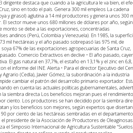
l dirigente destaca que cuando a la agricultura le va bien, el ef
 Cruz, sino en todo el país. Genera 300 mil empleos La cadena
a y girasol) aglutina a 14 mil productores y genera unos 300 m
. El sector mueve unos 680 millones de dólares por año, según
ese monto se debe a las exportaciones, concentradas
ses andinos (Perú, Colombia y Venezuela). En 1985, la superfic
73 mil hectáreas y el año pasado sobrepasó las 975 mil, de
a soya 67% de las exportaciones agropecuarias de Santa Cruz,
o pasado. Comercio Extractivos en declive • El año pasado, caye
iva. El gas natural en 37,7%, el estaño en 13,1% y el zinc en 6,8,
 el informe del INE. Alerta • Para el director Ejecutivo del Ce
 Agrario (Cedla), Javier Gómez, la subordinación a la industria
impide cambiar el patrón del desarrollo primario exportador. Est
ando en cuenta las actuales políticas gubernamentales, advier
n la siembra directa Los beneficios mejoran pues el rendimient
por ciento. Los productores se han decidido por la siembra dire
tan y los beneficios son mejores, según expertos que disertan
l 90 por ciento de las hectáreas sembradas en el departamento
 el presidente de la Asociación de Productores de Oleaginosas
a el Simposio Internacional de Agricultura Sustentable “Suelos