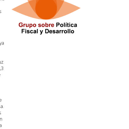
s
ya
uz
,3
e
e
a.
s
ón
a