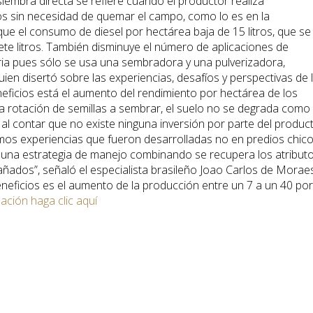
iembra directa se refiere cuando el productor realiza
os sin necesidad de quemar el campo, como lo es en la
que el consumo de diesel por hectárea baja de 15 litros, que se
iete litros. También disminuye el número de aplicaciones de
aria pues sólo se usa una sembradora y una pulverizadora,
en disertó sobre las experiencias, desafíos y perspectivas de 
eneficios está el aumento del rendimiento por hectárea de los
a rotación de semillas a sembrar, el suelo no se degrada como
al contar que no existe ninguna inversión por parte del produc
amos experiencias que fueron desarrolladas no en predios chic
 una estrategia de manejo combinando se recupera los atribut
ñados”, señaló el especialista brasileño Joao Carlos de Morae
eneficios es el aumento de la producción entre un 7 a un 40 por
ción haga clic aquí