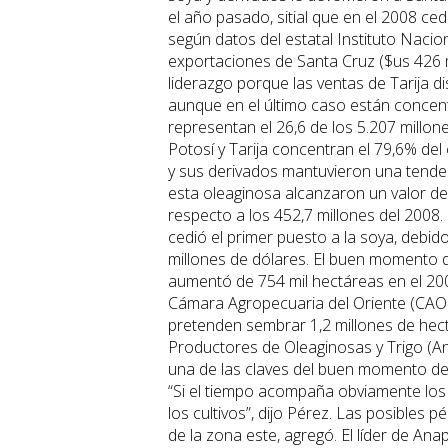
el año pasado, sitial que en el 2008 ced
según datos del estatal Instituto Nacion
exportaciones de Santa Cruz ($us 426 
liderazgo porque las ventas de Tarija 
aunque en el último caso están concen
representan el 26,6 de los 5.207 millo
Potosí y Tarija concentran el 79,6% del 
y sus derivados mantuvieron una tenden
esta oleaginosa alcanzaron un valor de
respecto a los 452,7 millones del 2008.
cedió el primer puesto a la soya, debi
millones de dólares. El buen momento de
aumentó de 754 mil hectáreas en el 200
Cámara Agropecuaria del Oriente (CAO)
pretenden sembrar 1,2 millones de hectá
Productores de Oleaginosas y Trigo (An
una de las claves del buen momento de 
“Si el tiempo acompaña obviamente los 
los cultivos”, dijo Pérez. Las posible
de la zona este, agregó. El líder de Ana