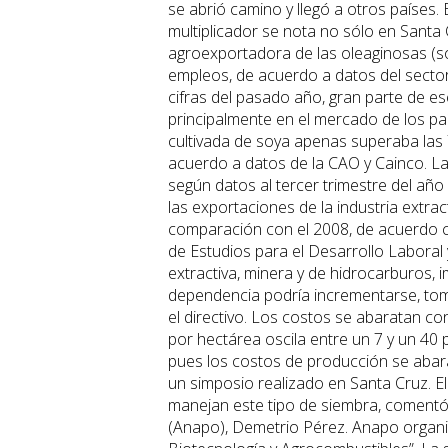
se abrió camino y llegó a otros países. E
multiplicador se nota no sólo en Santa
agroexportadora de las oleaginosas (soy
empleos, de acuerdo a datos del sector
cifras del pasado año, gran parte de 
principalmente en el mercado de los paí
cultivada de soya apenas superaba las 
acuerdo a datos de la CAO y Cainco. L
según datos al tercer trimestre del añ
las exportaciones de la industria extract
comparación con el 2008, de acuerdo con
de Estudios para el Desarrollo Laboral y
extractiva, minera y de hidrocarburos, 
dependencia podría incrementarse, tom
el directivo. Los costos se abaratan co
por hectárea oscila entre un 7 y un 40 
pues los costos de producción se abara
un simposio realizado en Santa Cruz. E
manejan este tipo de siembra, comentó
(Anapo), Demetrio Pérez. Anapo organiz