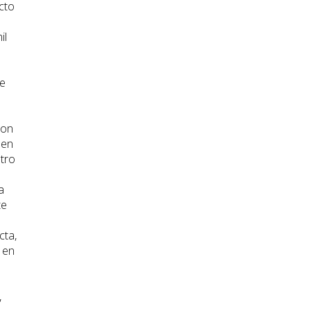
ecto
il
ie
ron
 en
ntro
a
te
o
cta,
 en
,