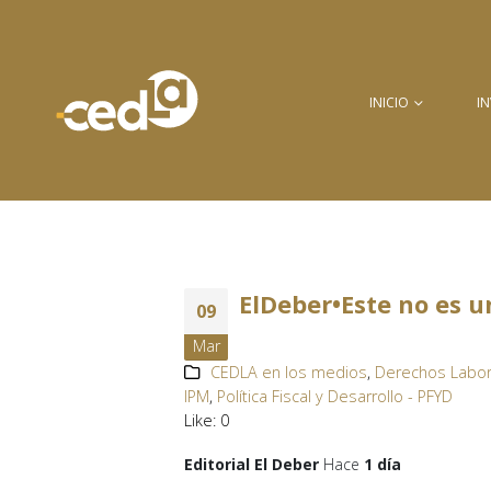
INICIO
I
ElDeber•Este no es u
09
Mar
CEDLA en los medios
,
Derechos Labora
IPM
,
Política Fiscal y Desarrollo - PFYD
Like:
0
Editorial El Deber
Hace
1 día