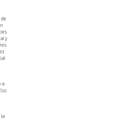
 de
on
lpes
al y
eres
iez
ial
e e
¡Eso
 la