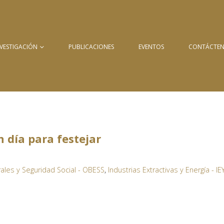
NVESTIGACIÓN
PUBLICACIONES
EVENTOS
CONTÁCTE
n día para festejar
les y Seguridad Social - OBESS
,
Industrias Extractivas y Energía - IE