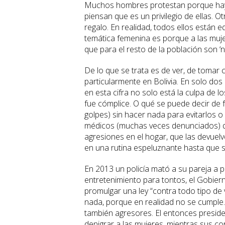
Muchos hombres protestan porque hay un
piensan que es un privilegio de ellas. 
regalo. En realidad, todos ellos están 
temática femenina es porque a las muj
que para el resto de la población son ‘n
De lo que se trata es de ver, de tomar 
particularmente en Bolivia. En solo do
en esta cifra no solo está la culpa de l
fue cómplice. O qué se puede decir de fa
golpes) sin hacer nada para evitarlos o 
médicos (muchas veces denunciados) q
agresiones en el hogar, que las devuelv
en una rutina espeluznante hasta que s
En 2013 un policía mató a su pareja a p
entretenimiento para tontos, el Gobier
promulgar una ley “contra todo tipo de
nada, porque en realidad no se cumple. 
también agresores. El entonces preside
denigrar a las mujeres, mientras sus cor