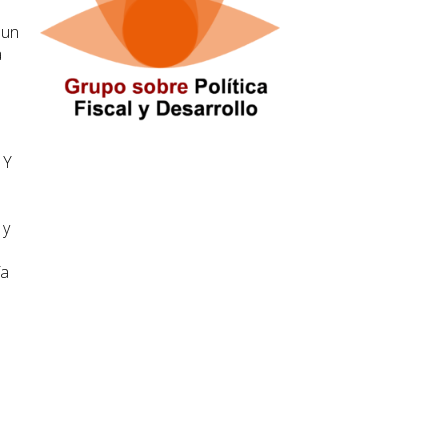
 un
a
 Y
 y
ía