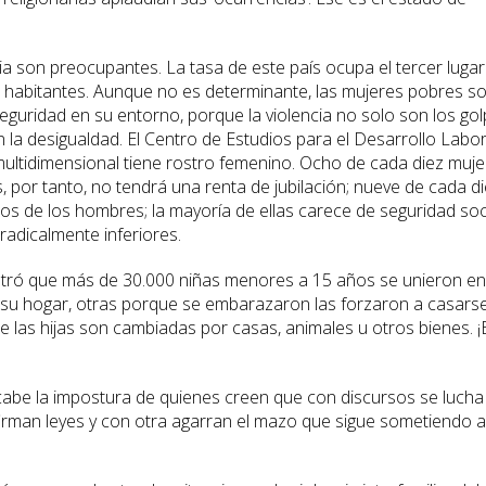
via son preocupantes. La tasa de este país ocupa el tercer lugar
0 habitantes. Aunque no es determinante, las mujeres pobres s
eguridad en su entorno, porque la violencia no solo son los go
n la desigualdad. El Centro de Estudios para el Desarrollo Labor
 multidimensional tiene rostro femenino. Ocho de cada diez muj
s, por tanto, no tendrá una renta de jubilación; nueve de cada d
s de los hombres; la mayoría de ellas carece de seguridad soc
adicalmente inferiores.
ntró que más de 30.000 niñas menores a 15 años se unieron en
 su hogar, otras porque se embarazaron las forzaron a casars
ue las hijas son cambiadas por casas, animales u otros bienes. 
cabe la impostura de quienes creen que con discursos se lucha
firman leyes y con otra agarran el mazo que sigue sometiendo a