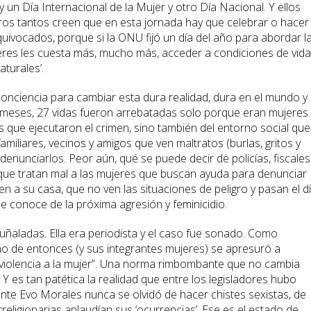
 Día Internacional de la Mujer y otro Día Nacional. Y ellos
Otros tantos creen que en esta jornada hay que celebrar o hacer
equivocados, porque si la ONU fijó un día del año para abordar l
eres les cuesta más, mucho más, acceder a condiciones de vida
aturales’.
conciencia para cambiar esta dura realidad, dura en el mundo y
s meses, 27 vidas fueron arrebatadas solo porque eran mujeres.
os que ejecutaron el crimen, sino también del entorno social que
miliares, vecinos y amigos que ven maltratos (burlas, gritos y
denunciarlos. Peor aún, qué se puede decir de policías, fiscales
ue tratan mal a las mujeres que buscan ayuda para denunciar
en a su casa, que no ven las situaciones de peligro y pasan el d
e conoce de la próxima agresión y feminicidio.
uñaladas. Ella era periodista y el caso fue sonado. Como
no de entonces (y sus integrantes mujeres) se apresuró a
 violencia a la mujer”. Una norma rimbombante que no cambia
Y es tan patética la realidad que entre los legisladores hubo
nte Evo Morales nunca se olvidó de hacer chistes sexistas, de
religionarias aplaudían sus ‘ocurrencias’. Ese es el estado de