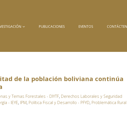
NVESTIGACIÓN
PUBLICACIONES
EVENTOS
CONTÁCTE
tad de la población boliviana continúa
a
nas y Temas Forestales - DIYTF
,
Derechos Laborales y Seguridad
rgía - IEYE
,
IPM
,
Política Fiscal y Desarrollo - PFYD
,
Problemática Rural