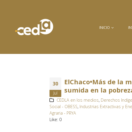
INICIO
I
ElChaco•Más de la mi
30
sumida en la pobrez
Jul
CEDLA en los medios
,
Derechos Indíge
Social - OBESS
,
Industrias Extractivas y Ene
Agraria - PRYA
Like:
0