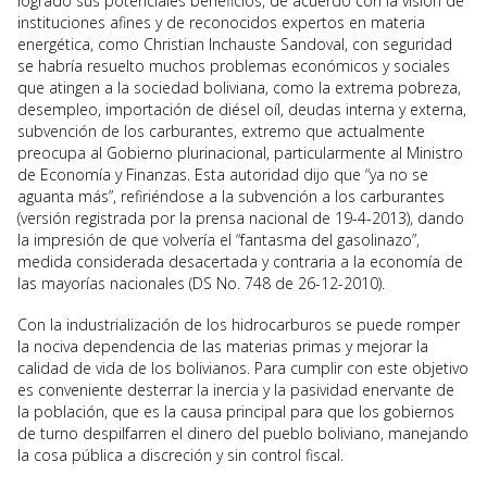
logrado sus potenciales beneficios, de acuerdo con la visión de
instituciones afines y de reconocidos expertos en materia
energética, como Christian Inchauste Sandoval, con seguridad
se habría resuelto muchos problemas económicos y sociales
que atingen a la sociedad boliviana, como la extrema pobreza,
desempleo, importación de diésel oíl, deudas interna y externa,
subvención de los carburantes, extremo que actualmente
preocupa al Gobierno plurinacional, particularmente al Ministro
de Economía y Finanzas. Esta autoridad dijo que “ya no se
aguanta más”, refiriéndose a la subvención a los carburantes
(versión registrada por la prensa nacional de 19-4-2013), dando
la impresión de que volvería el “fantasma del gasolinazo”,
medida considerada desacertada y contraria a la economía de
las mayorías nacionales (DS No. 748 de 26-12-2010).
Con la industrialización de los hidrocarburos se puede romper
la nociva dependencia de las materias primas y mejorar la
calidad de vida de los bolivianos. Para cumplir con este objetivo
es conveniente desterrar la inercia y la pasividad enervante de
la población, que es la causa principal para que los gobiernos
de turno despilfarren el dinero del pueblo boliviano, manejando
la cosa pública a discreción y sin control fiscal.