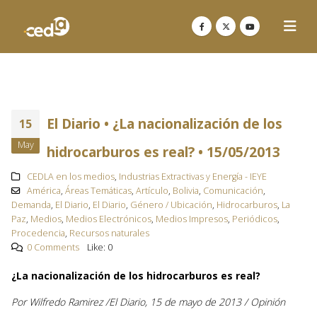
El Diario • ¿La nacionalización de los
15
May
hidrocarburos es real? • 15/05/2013
CEDLA en los medios
,
Industrias Extractivas y Energía - IEYE
América
,
Áreas Temáticas
,
Artículo
,
Bolivia
,
Comunicación
,
Demanda
,
El Diario
,
El Diario
,
Género / Ubicación
,
Hidrocarburos
,
La
Paz
,
Medios
,
Medios Electrónicos
,
Medios Impresos
,
Periódicos
,
Procedencia
,
Recursos naturales
0 Comments
Like:
0
¿La nacionalización de los hidrocarburos es real?
Por Wilfredo Ramirez /El Diario, 15 de mayo de 2013 / Opinión