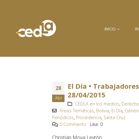
INICIO
I
El Día • Trabajadore
28
28/04/2015
Abr
CEDLA en los medios
,
Derecho
Áreas Temáticas
,
Bolivia
,
El Día
,
Género
Periódicos
,
Procedencia
,
Santa Cruz
0 Comments
Like:
0
Christian Moya Leytón