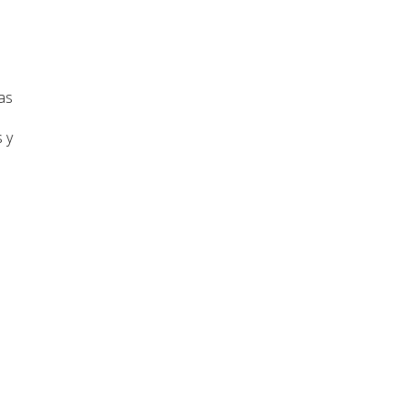
as
 y