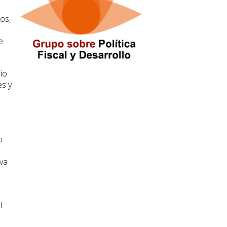
os,
e.
io
es y
a
o
iva
l