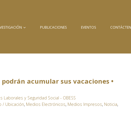
NVESTIGACIÓN
PUBLICACIONES
EVENTOS
CONTÁCTE
s podrán acumular sus vacaciones •
s Laborales y Seguridad Social - OBESS
 / Ubicación
,
Medios Electrónicos
,
Medios Impresos
,
Noticia
,