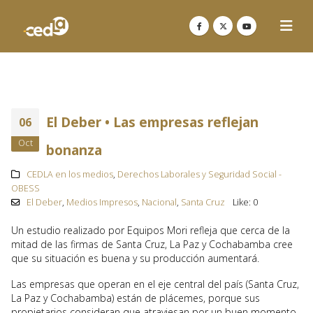
El Deber • Las empresas reflejan
06
Oct
bonanza
CEDLA en los medios
,
Derechos Laborales y Seguridad Social -
OBESS
El Deber
,
Medios Impresos
,
Nacional
,
Santa Cruz
Like:
0
Un estudio realizado por Equipos Mori refleja que cerca de la
mitad de las firmas de Santa Cruz, La Paz y Cochabamba cree
que su situación es buena y su producción aumentará.
Las empresas que operan en el eje central del país (Santa Cruz,
La Paz y Cochabamba) están de plácemes, porque sus
propietarios consideran que atraviesan por un buen momento.