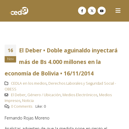
El Deber • Doble aguinaldo inyectará
16
Nov
más de Bs 4.000 millones en la
economía de Bolivia • 16/11/2014
CEDLA en los medios
,
Derechos Laborales y Seguridad Social -
OBESS
El Deber
,
Género / Ubicación
,
Medios Electrónicos
,
Medios
Impresos
,
Noticia
0 Comments
Like:
0
Fernando Rojas Moreno
Analistas advierten de que la medida pone en riesgo el